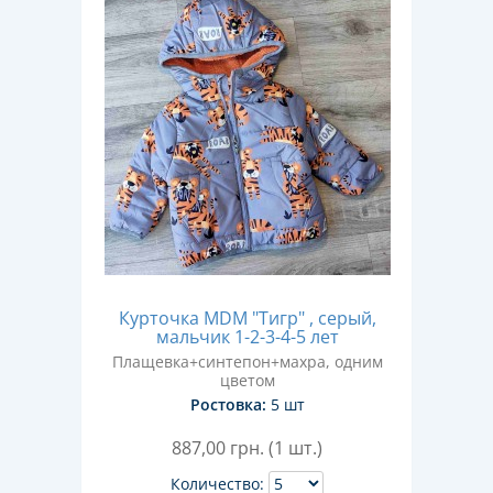
Курточка MDM "Тигр" , серый,
мальчик 1-2-3-4-5 лет
Плащевка+синтепон+махра, одним
цветом
Ростовка:
5 шт
887,00
грн. (1 шт.)
Количество: