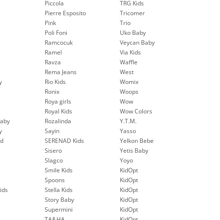
Piccola
TRG Kids
Pierre Esposito
Tricomer
Pink
Trio
Poli Foni
Uko Baby
Ramcocuk
Veycan Baby
Ramel
Via Kids
Ravza
Waffle
Rema Jeans
West
y
Rio Kids
Womix
Ronix
Woops
Roya girls
Wow
Royal Kids
Wow Colors
aby
Rozalinda
Y.T.M.
y
Sayin
Yasso
nd
SERENAD Kids
Yelkon Bebe
Sisero
Yetis Baby
Slagco
Yoyo
Smile Kids
KidOpt
Spoons
KidOpt
ids
Stella Kids
KidOpt
Story Baby
KidOpt
Supermini
KidOpt
TA&HA
KidOpt