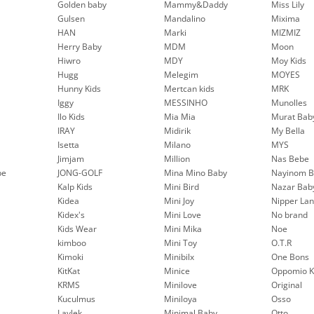
Golden baby
Mammy&Daddy
Miss Lily
Gulsen
Mandalino
Mixima
HAN
Marki
MIZMIZ
Herry Baby
MDM
Moon
Hiwro
MDY
Moy Kids
Hugg
Melegim
MOYES
Hunny Kids
Mertcan kids
MRK
Iggy
MESSINHO
Munolles
Ilo Kids
Mia Mia
Murat Bab
IRAY
Midirik
My Bella
Isetta
Milano
MYS
Jimjam
Million
Nas Bebe
be
JONG-GOLF
Mina Mino Baby
Nayinom B
Kalp Kids
Mini Bird
Nazar Bab
Kidea
Mini Joy
Nipper La
Kidex's
Mini Love
No brand
Kids Wear
Mini Mika
Noe
kimboo
Mini Toy
O.T.R
Kimoki
Minibilx
One Bons
KitKat
Minice
Oppomio K
KRMS
Minilove
Original
Kuculmus
Miniloya
Osso
Laylek
Minimal Baby
Otto