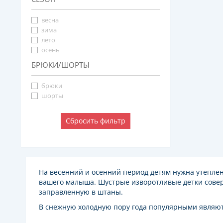
весна
зима
лето
осень
БРЮКИ/ШОРТЫ
брюки
шорты
Сбросить фильтр
На весенний и осенний период детям нужна утепле
вашего малыша. Шустрые изворотливые детки соверш
заправленную в штаны.
В снежную холодную пору года популярными являют