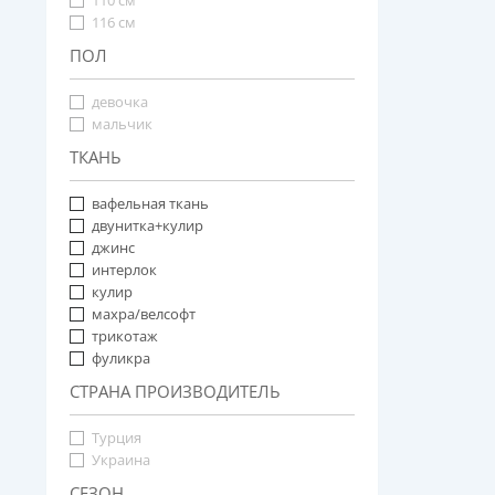
110 см
116 см
ПОЛ
девочка
мальчик
ТКАНЬ
вафельная ткань
двунитка+кулир
джинс
интерлок
кулир
махра/велсофт
трикотаж
фуликра
СТРАНА ПРОИЗВОДИТЕЛЬ
Турция
Украина
СЕЗОН