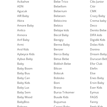
Acikahve
Bebe Trico
Ciks Junior
ADN
Bebellom
Citir
Agucuk
Beberium
CMK
AIR Baby
Bebesen
Crazy Baby
Akira
Bebiccino
Crema baby
Amore Baby
Bebico
Deco
Anilco
Bebipa kids
Denito Bebe
Annora
Becol Baby
DIFA kids
Arif Baby
Benigiy
Digidik Kids
Armi
Benna Baby
Dolas Kids
Arol Kids
Benzer
Donino
Aybeyce Kids
Berco Baby
Dream Baby
Aybus Baby
Betus Bebe
Durucan Be
Baby
Bidilish Bebe
Efor Club
Baby Boom
Bilcon
Elefin
Baby Buu
Bobcuk
Else
Baby Can
Bobisko
Enes Baby
Baby Kids
Boni
Ersin Baby
Baby Lux
Brava
Eser Kids
Baby Sem
Bursa Trikomer
Eymus
Baby Wood
Buude Kids
FAGIS
BabyBiss
Buyumus
Fanny
Babygo
Canari Baby
Feely Kids