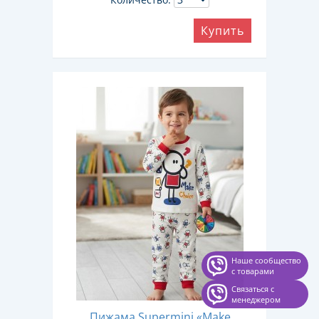
Купить
Наше сообщество
с товарами
Связаться с
менеджером
Пижама Supermini «Make