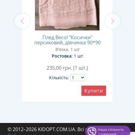
Сп
ітка"
Плед Becol "Косички"
ма
сяців
персиковий, дівчинка 90*90
ром
В'язка, 1 шт
Ростовка:
1 шт
235,00
грн. (1 шт.)
Кількість:
ити
Купити
© 2012–2026 KIDOPT.COM.UA. Всі права захищені.
·
Наша спільнота
з товарами