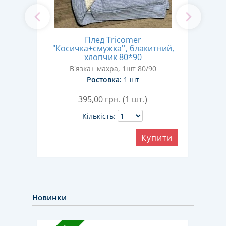
и"
Плед Tricomer
120
"Косичка+смужка'', блакитний,
пе
хлопчик 80*90
м
В'язка+ махра, 1шт 80/90
Ростовка:
1 шт
395,00
грн. (1 шт.)
Кількість:
ити
Купити
Новинки