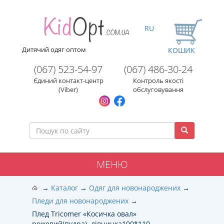
RU
Дитячий одяг оптом
КОШИК
(067) 523-54-97
(067) 486-30-24
Єдиний контакт-центр
Контроль якості
(Viber)
обслуговування
МЕНЮ
Каталог
Одяг для новонароджених
Пледи для новонароджених
Плед Tricomer «Косичка овал»
рожевий(пудра), дівчинка100*110