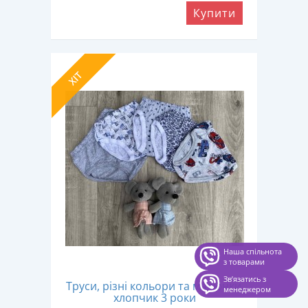
Купити
ХІТ
Наша спільнота
з товарами
Звʼязатись з
Труси, різні кольори та малюнки,
менеджером
хлопчик 3 роки