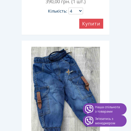
390,00
грн. (1 шт.)
Кількість:
Купити
Наша спільнота
з товарами
Звʼязатись з
менеджером