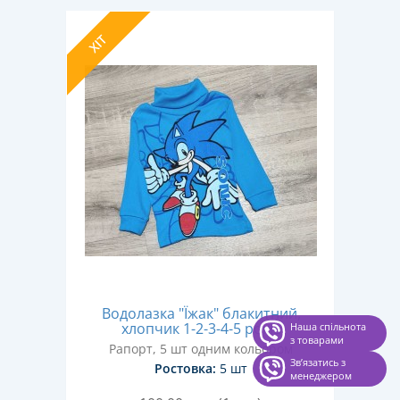
ХІТ
Водолазка "Їжак" блакитний,
хлопчик 1-2-3-4-5 років
Наша спільнота
з товарами
Рапорт, 5 шт одним кольором
Звʼязатись з
Ростовка:
5 шт
менеджером