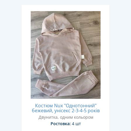
Костюм Nux "Однотонний"
бежевий, унісекс 2-3-4-5 років
Двунитка, одним кольором
Ростовка:
4 шт