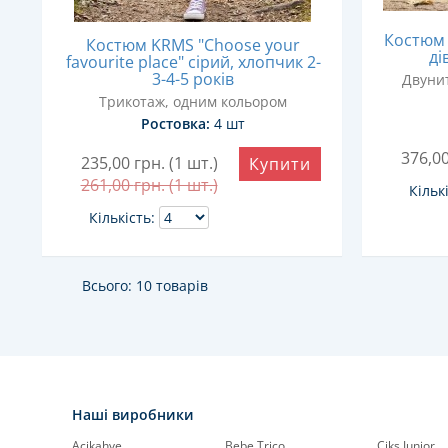
Костюм 
Костюм KRMS "Choose your
ді
favourite place" сірий, хлопчик 2-
3-4-5 років
Двунит
Трикотаж, одним кольором
Ростовка:
4 шт
376,0
235,00
грн. (1 шт.)
Купити
261,00
грн. (1 шт.)
Кільк
Кількість:
Всього: 10 товарів
Наші виробники
Acikahve
Bebe Trico
Ciks Junior