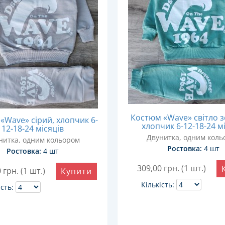
Костюм «Wave» світло з
«Wave» сірий, хлопчик 6-
хлопчик 6-12-18-24 м
12-18-24 місяців
Двунитка, одним коль
нитка, одним кольором
Ростовка:
4 шт
Ростовка:
4 шт
309,00
грн. (1 шт.)
0
грн. (1 шт.)
Купити
Кількість:
ість: