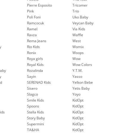
Pierre Esposito
Tricomer
Pink
Trio
Poli Foni
Uko Baby
Ramcocuk
Veycan Baby
Ramel
Via Kids
Ravza
Waffle
Rema Jeans
West
y
Rio Kids
Womix
Ronix
Woops
Roya girls
Wow
Royal Kids
Wow Colors
aby
Rozalinda
Y.T.M.
y
Sayin
Yasso
nd
SERENAD Kids
Yelkon Bebe
Sisero
Yetis Baby
Slagco
Yoyo
Smile Kids
KidOpt
Spoons
KidOpt
ids
Stella Kids
KidOpt
Story Baby
KidOpt
Supermini
KidOpt
TA&HA
KidOpt