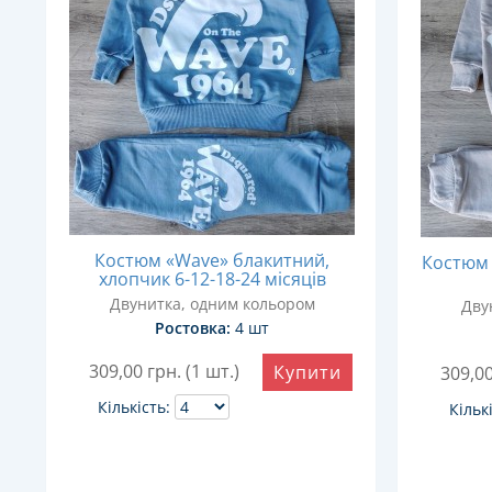
Костюм «Wave» блакитний,
Костюм 
хлопчик 6-12-18-24 місяців
Двунитка, одним кольором
Дву
Ростовка:
4 шт
309,00
грн. (1 шт.)
Купити
309,0
Кількість:
Кільк