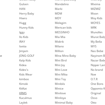
Gulsen
Mandalino
Mixima
HAN
Marki
MIZMIZ
Herry Baby
MDM
Moon
Hiwro
MDY
Moy Kids
Hugg
Melegim
MOYES
Hunny Kids
Mertcan kids
MRK
Iggy
MESSINHO
Munolles
Ilo Kids
Mia Mia
Murat Bab
IRAY
Midirik
My Bella
Isetta
Milano
MYS
Jimjam
Million
Nas Bebe
be
JONG-GOLF
Mina Mino Baby
Nayinom B
Kalp Kids
Mini Bird
Nazar Bab
Kidea
Mini Joy
Nipper La
Kidex's
Mini Love
No brand
Kids Wear
Mini Mika
Noe
kimboo
Mini Toy
O.T.R
Kimoki
Minibilx
One Bons
KitKat
Minice
Oppomio K
KRMS
Minilove
Original
Kuculmus
Miniloya
Osso
Laylek
Minimal Baby
Otto