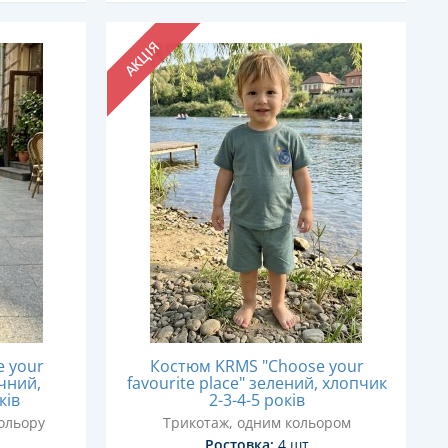
АКЦІЯ
 your
Костюм KRMS "Choose your
ичний,
favourite place" зелений, хлопчик
ків
2-3-4-5 років
кольору
Трикотаж, одним кольором
Ростовка:
4 шт