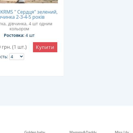
KRMS " Сердця" зелений,
вчинка 2-3-4-5 років
ка, дівчинка, 4 шт одним
кольором
Ростовка:
4 шт
0
грн. (1 шт.)
Купити
ість:
Golden baby
Mammy&Daddy
Miss Lily