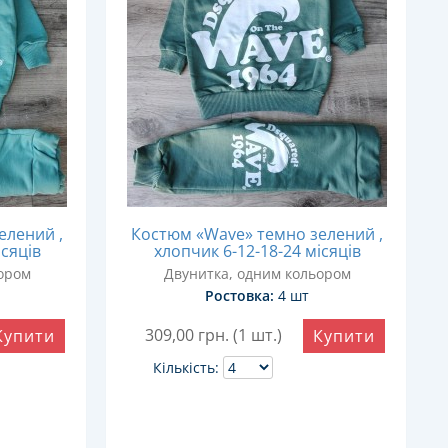
елений ,
Костюм «Wave» темно зелений ,
ісяців
хлопчик 6-12-18-24 місяців
ором
Двунитка, одним кольором
Ростовка:
4 шт
309,00
грн. (1 шт.)
Купити
Купити
Кількість: