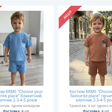
АКЦІЯ
юм KRMS "Choose your
Костюм KRMS "Choose
rite place" блакитний,
favourite place" гірч
опчик 2-3-4-5 років
хлопчик 2-3-4-5 ро
котаж, одним кольором
Трикотаж, 4 шт одного 
Ростовка:
4 шт
Ростовка:
4 шт