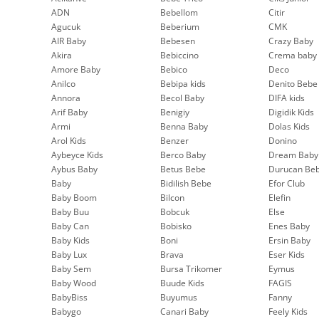
ADN
Bebellom
Citir
Agucuk
Beberium
CMK
AIR Baby
Bebesen
Crazy Baby
Akira
Bebiccino
Crema baby
Amore Baby
Bebico
Deco
Anilco
Bebipa kids
Denito Bebe
Annora
Becol Baby
DIFA kids
Arif Baby
Benigiy
Digidik Kids
Armi
Benna Baby
Dolas Kids
Arol Kids
Benzer
Donino
Aybeyce Kids
Berco Baby
Dream Baby
Aybus Baby
Betus Bebe
Durucan Be
Baby
Bidilish Bebe
Efor Club
Baby Boom
Bilcon
Elefin
Baby Buu
Bobcuk
Else
Baby Can
Bobisko
Enes Baby
Baby Kids
Boni
Ersin Baby
Baby Lux
Brava
Eser Kids
Baby Sem
Bursa Trikomer
Eymus
Baby Wood
Buude Kids
FAGIS
BabyBiss
Buyumus
Fanny
Babygo
Canari Baby
Feely Kids