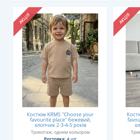
АКЦІЯ
АКЦІЯ
Костюм KRMS "Choose your
Кост
favourite place" бежевий,
favou
хлопчик 2-3-4-5 років
хл
Трикотаж, одним кольором
Три
Ростовка:
4 шт