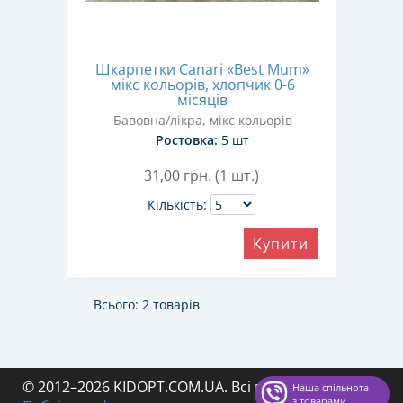
Шкарпетки Canari «Best Mum»
мікс кольорів, хлопчик 0-6
місяців
Бавовна/лікра, мікс кольорів
Ростовка:
5 шт
31,00
грн. (1 шт.)
Кількість:
Купити
Всього: 2 товарів
© 2012–2026 KIDOPT.COM.UA. Всі права захищені.
·
Наша спільнота
з товарами