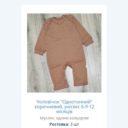
Чоловічок "Однотонний"
коричневий, унісекс 6-9-12
місяців
Муслін, одним кольором
Ростовка:
3 шт