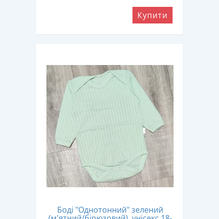
Купити
Боді "Однотонний" зелений
(м'ятний/бірюзовий), унісекс 18-