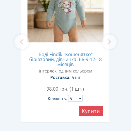
Боді Findik "Кошенятко"
Боді
бірюзовий, дівчинка 3-6-9-12-18
-18
д
місяців
Інтерлок, одним кольором
Ростовка:
5 шт
98,00
грн. (1 шт.)
Кількість:
Купити
ити