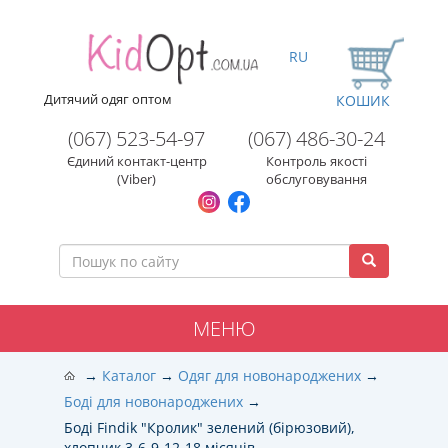
RU
Дитячий одяг оптом
КОШИК
(067) 523-54-97
(067) 486-30-24
Єдиний контакт-центр
Контроль якості
(Viber)
обслуговування
МЕНЮ
Каталог
Одяг для новонароджених
Боді для новонароджених
Боді Findik "Кролик" зелений (бірюзовий),
хлопчик 3-6-9-12-18 місяців