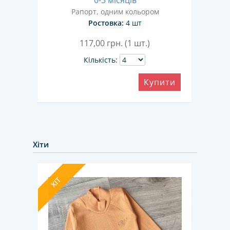
0-3 місяців
Рапорт, одним кольором
Ростовка:
4 шт
117,00
грн. (1 шт.)
Кількість:
Купити
ити
Хіти
ХІТ
ХІТ