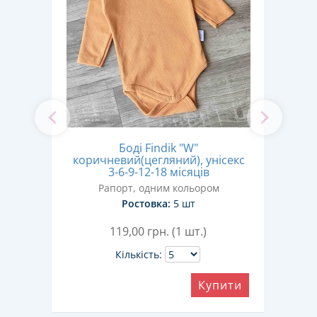
ний
Боді Findik "W"
Бод
 3-6-
коричневий(цегляний), унісекс
3-6-9-12-18 місяців
Рапорт, одним кольором
Ростовка:
5 шт
119,00
грн. (1 шт.)
Кількість:
ити
Купити