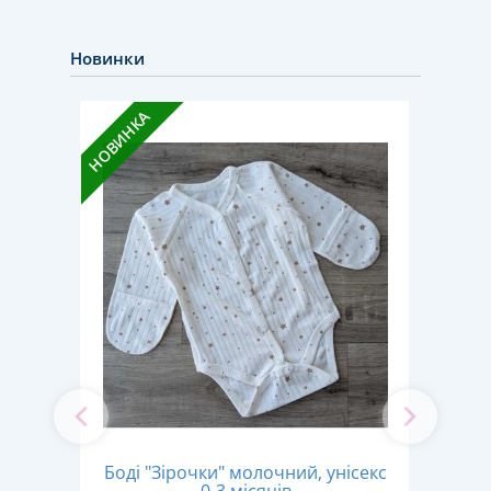
Новинки
НОВИН
НОВИНКА
Боді "Зірочки" молочний, унісекс
ний,
Б