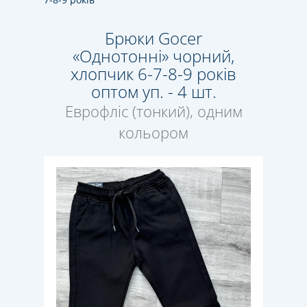
Брюки Gocer
«Однотонні» чорний,
хлопчик 6-7-8-9 років
оптом уп. - 4 шт.
Еврофліс (тонкий), одним
кольором