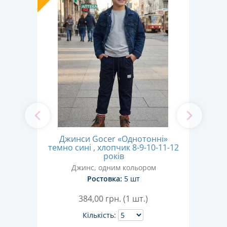
Джинси Gocer «Однотонні»
ики"
Л
темно сині , хлопчик 8-9-10-11-12
сяців
років
ром
Джинс, одним кольором
Ростовка:
5 шт
384,00
грн. (1 шт.)
Кількість: