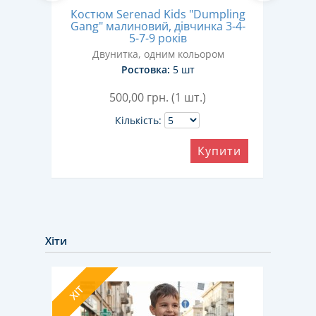
Кос
Костюм Serenad Kids "Dumpling
й,
Gang" малиновий, дівчинка 3-4-
к
5-7-9 років
ором
Двунитка, одним кольором
Ростовка:
5 шт
500,00
грн. (1 шт.)
Кількість:
ити
Купити
Хіти
ХІТ
НОВИ
ХІТ