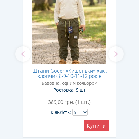
»
Штани Gocer «Кишеньки» хакі,
-13
чо
хлопчик 8-9-10-11-12 років
Бавовна, одним кольором
Евр
Ростовка:
5 шт
389,00
грн. (1 шт.)
Кількість:
Купити
ити