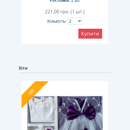
Ростовка:
2 шт
221,00
грн. (1 шт.)
Кількість:
ити
Купити
Хіти
ХІТ
ХІТ