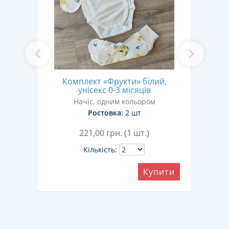
»
Комплект «Фрукти» білий,
К
яців
унісекс 0-3 місяців
Начіс, одним кольором
Ростовка:
2 шт
221,00
грн. (1 шт.)
Кількість:
ити
Купити