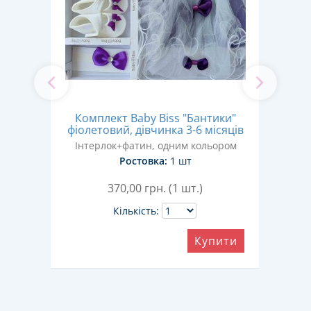
Комплект Baby Biss "Бантики"
,
"Тро
фіолетовий, дівчинка 3-6 місяців
Інтерлок+фатин, одним кольором
Ін
Ростовка:
1 шт
370,00
грн. (1 шт.)
Кількість:
Купити
ити