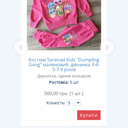
Кос
Костюм Serenad Kids "Dumpling
к в
Gang" малиновий, дівчинка 3-4-
2-18-
к
5-7-9 років
Двунитка, одним кольором
Ростовка:
5 шт
500,00
грн. (1 шт.)
Кількість:
Купити
ити