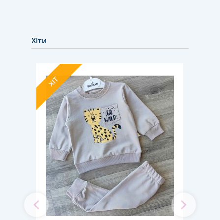
Хіти
ХІТ
ХІТ