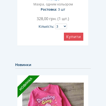
Махра, одним кольором
Ростовка:
3 шт
328,00
грн. (1 шт.)
Кількість:
ити
Купити
Новинки
НОВИН
НОВИНКА