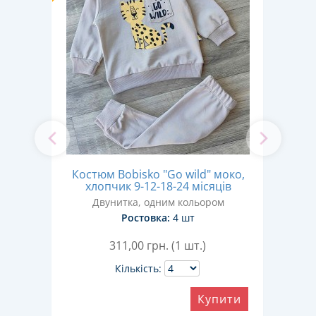
'
Костюм Bobisko "Go wild" моко,
Кос
-6
хлопчик 9-12-18-24 місяців
х
Двунитка, одним кольором
ом
Ростовка:
4 шт
311,00
грн. (1 шт.)
Кількість:
Купити
ити