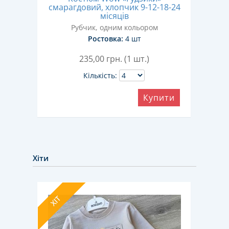
24
смарагдовий, хлопчик 9-12-18-24
смуж
місяців
Рубчик, одним кольором
Ростовка:
4 шт
235,00
грн. (1 шт.)
Кількість:
ити
Купити
Хіти
ХІТ
ХІТ