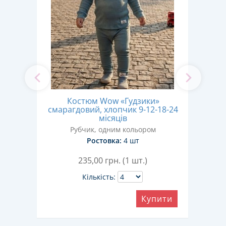
к в
Костюм Wow «Гудзики»
Ко
к 9-
смарагдовий, хлопчик 9-12-18-24
смуж
місяців
Рубчик, одним кольором
Ростовка:
4 шт
235,00
грн. (1 шт.)
Кількість:
ити
Купити