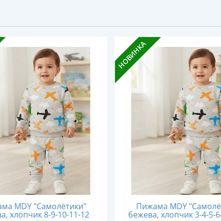
НОВИНКА
ма MDY "Самолётики"
Пижама MDY "Самолё
а, хлопчик 8-9-10-11-12
бежева, хлопчик 3-4-5-6