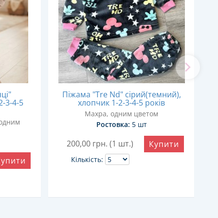
ці"
Піжама "Tre Nd" сірий(темний),
-3-4-5
хлопчик 1-2-3-4-5 років
к
Махра, одним цветом
 одним
Ростовка:
5 шт
200,00
грн. (1 шт.)
Купити
Кількість:
Купити