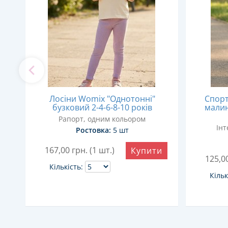
а"
Лосіни Womix "Однотонні"
Спорт
ів
бузковий 2-4-6-8-10 років
малин
м
Рапорт, одним кольором
Інт
Ростовка:
5 шт
и
167,00
грн. (1 шт.)
Купити
125,0
Кількість:
Кільк