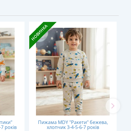
НОВИНКА
НОВ
тики"
Пижама MDY "Ракети" бежева,
-7 років
хлопчик 3-4-5-6-7 років