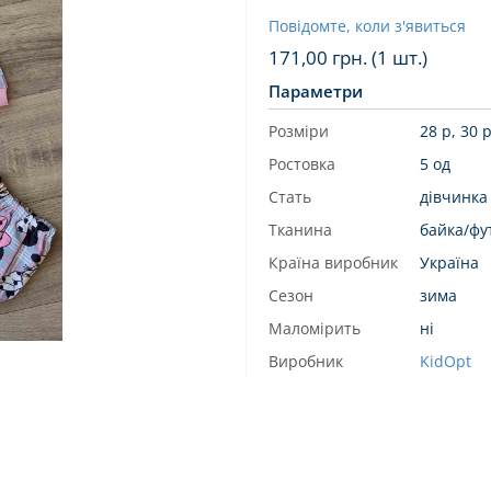
Повідомте, коли з'явиться
171,00
грн. (1 шт.)
Параметри
Розміри
28 р, 30 р
Ростовка
5 од
Стать
дівчинка
Тканина
байка/фу
Країна виробник
Україна
Сезон
зима
Маломірить
ні
Виробник
KidOpt