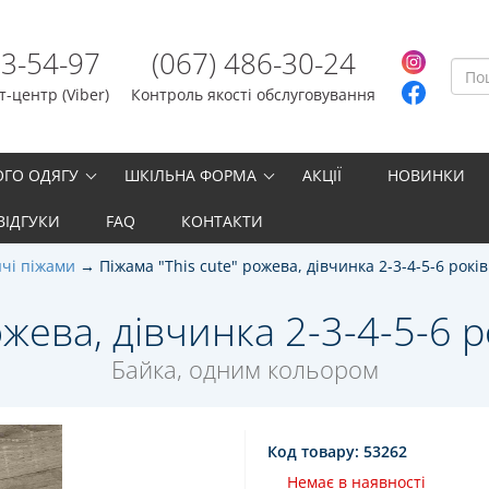
23-54-97
(067) 486-30-24
-центр (Viber)
Контроль якості обслуговування
ОГО ОДЯГУ
ШКІЛЬНА ФОРМА
АКЦІЇ
НОВИНКИ
ВІДГУКИ
FAQ
КОНТАКТИ
чі піжами
Піжама "Тhis cute" рожева, дівчинка 2-3-4-5-6 років
ожева, дівчинка 2-3-4-5-6 ро
Байка, одним кольором
Код товару:
53262
Немає в наявності