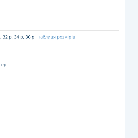
, 32 р, 34 р, 36 р
таблиця розмірів
тер