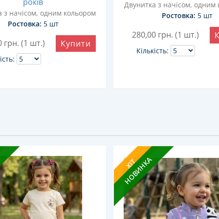
років
Двунитка з начісом, одним
 з начісом, одним кольором
Ростовка:
5 шт
Ростовка:
5 шт
280,00
грн. (1 шт.)
0
грн. (1 шт.)
Купити
Кількість:
ість:
НОВИНКА
ХІТ