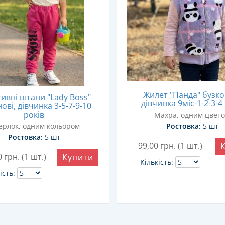
Жилет "Панда" бузко
ивні штани "Lady Boss"
дівчинка 9міс-1-2-3-4
ові, дівчинка 3-5-7-9-10
років
Махра, одним цвет
ерлок, одним кольором
Ростовка:
5 шт
Ростовка:
5 шт
99,00
грн. (1 шт.)
0
грн. (1 шт.)
Купити
Кількість:
ість: