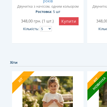
років
ом
Двунитка з начісом, одним кольором
Двунитка
Ростовка:
5 шт
и
348,00
грн. (1 шт.)
348,0
Купити
Кількість:
Кільк
Хіти
НОВИНКА
ХІТ
ХІТ