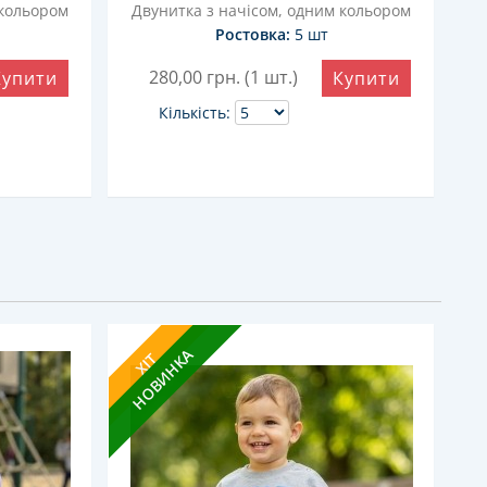
 кольором
Двунитка з начісом, одним кольором
Д
Ростовка:
5 шт
280,00
грн. (1 шт.)
Купити
Купити
Кількість:
НОВИНКА
Н
ХІТ
Х