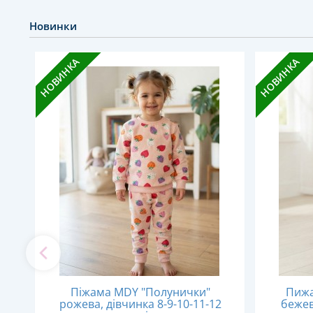
Новинки
НОВИНКА
НОВИНКА
,
Піжама MDY "Полунички"
Пижа
рожева, дівчинка 8-9-10-11-12
бежев