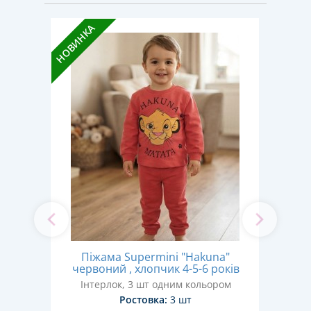
НОВИНКА
НОВИН
и»
П
Піжама Supermini "Hakuna"
ків
червоний , хлопчик 4-5-6 років
Дв
Інтерлок, 3 шт одним кольором
Ростовка:
3 шт