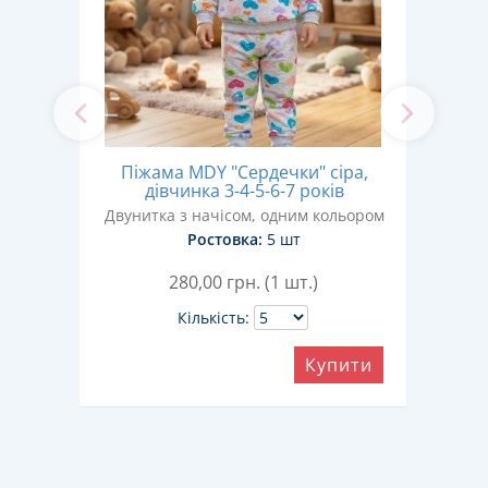
ний,
Піжама MDY "Сердечки" сіра,
Піж
дівчинка 3-4-5-6-7 років
им
Двунитка з начісом, одним кольором
Двун
Ростовка:
5 шт
280,00
грн. (1 шт.)
Кількість:
Купити
ити