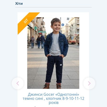
Хіти
ХІТ
НОВИ
ХІТ
Джинси Gocer «Однотонні»
ики"
Л
темно сині , хлопчик 8-9-10-11-12
сяців
років
ром