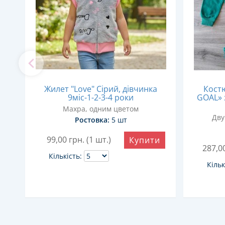
d"
Жилет "Love" Сірий, дівчинка
Костю
ів
9міс-1-2-3-4 роки
GOAL» 
Махра, одним цветом
Дву
Ростовка:
5 шт
99,00
грн. (1 шт.)
и
Купити
287,0
Кількість:
Кільк