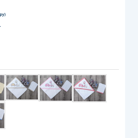
ру)
.