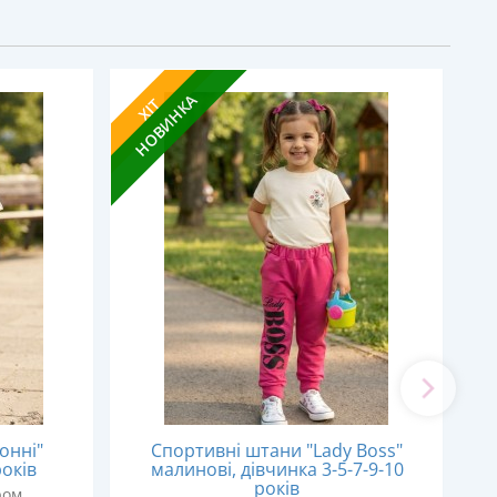
НОВИНКА
Н
ХІТ
Х
онні"
Спортивні штани "Lady Boss"
років
малинові, дівчинка 3-5-7-9-10
років
ром