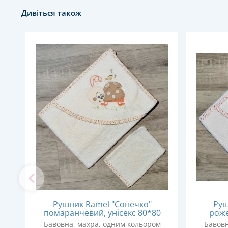
Дивіться також
Рушник Ramel "Сонечко"
Руш
помаранчевий, унісекс 80*80
роже
Бавовна, махра, одним кольором
Бавовн