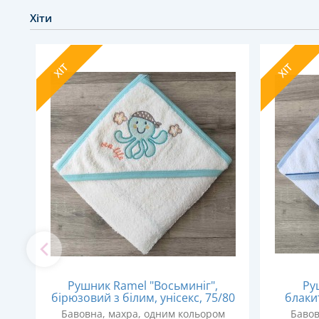
Хіти
ХІТ
ХІТ
Рушник Ramel "Восьминіг",
Ру
ка
бірюзовий з білим, унісекс, 75/80
блакит
Бавовна, махра, одним кольором
Бавов