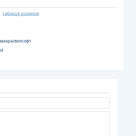
таблиця розмірів
 махра/велсофт
на