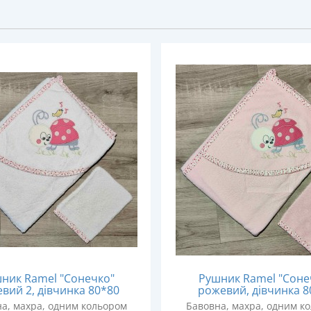
ник Ramel "Сонечко"
Рушник Ramel "Соне
вий 2, дівчинка 80*80
рожевий, дівчинка 8
а, махра, одним кольором
Бавовна, махра, одним к