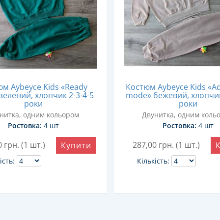
м Aybeyce Kids «Ready
Костюм Aybeyce Kids «A
зелений, хлопчик 2-3-4-5
mode» бежевий, хлопчик
роки
роки
нитка, одним кольором
Двунитка, одним коль
Ростовка:
4 шт
Ростовка:
4 шт
0
грн. (1 шт.)
287,00
грн. (1 шт.)
Купити
ість:
Кількість: