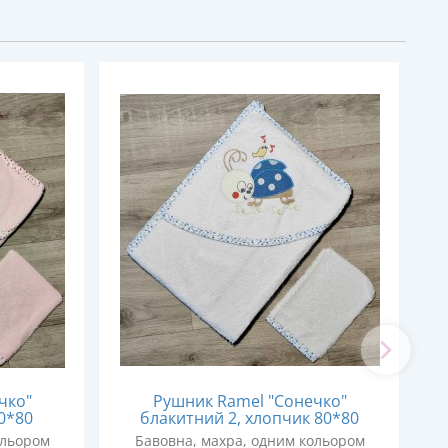
чко"
Рушник Ramel "Сонечко"
0*80
блакитний 2, хлопчик 80*80
ольором
Бавовна, махра, одним кольором