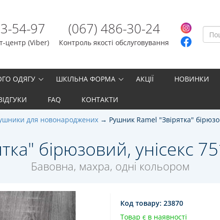
23-54-97
(067) 486-30-24
-центр (Viber)
Контроль якості обслуговування
ОГО ОДЯГУ
ШКІЛЬНА ФОРМА
АКЦІЇ
НОВИНКИ
ВІДГУКИ
FAQ
КОНТАКТИ
ушники для новонароджених
Рушник Ramel "Звірятка" бірюзо
тка" бірюзовий, унісекс 75*
Бавовна, махра, одні кольором
Код товару:
23870
Товар є в наявності