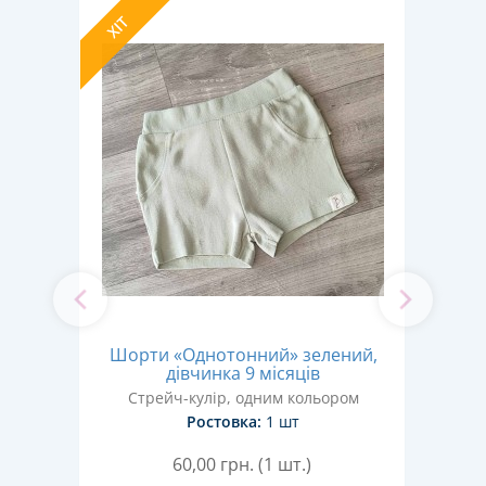
ХІТ
ХІТ
ки"
Шорти «Однотонний» зелений,
Т
сяців
дівчинка 9 місяців
ром
Стрейч-кулір, одним кольором
С
Ростовка:
1 шт
60,00
грн. (1 шт.)