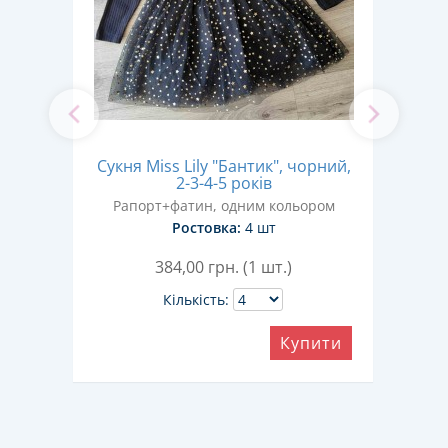
ва 2-
Сукня Miss Lily "Бантик", чорний,
2-3-4-5 років
Рапорт+фатин, одним кольором
Ра
Ростовка:
4 шт
384,00
грн. (1 шт.)
Кількість:
ити
Купити