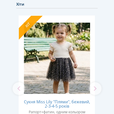
Хіти
ХІТ
ХІТ
Су
олоко
Сукня Miss Lily "Плями", бежевий,
кор
2-3-4-5 років
ром
Рапорт+фатин, одним кольором