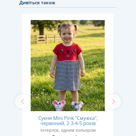
Дивіться також
,
Сукня Mini Pink "Смужка",
ів
червоний, 2-3-4-5 років
ром
Інтерлок, одним кольором