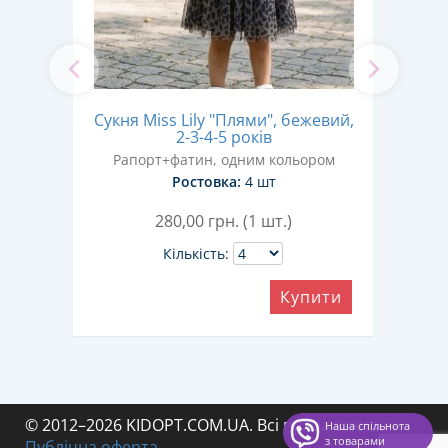
Су
олоко
Сукня Miss Lily "Плями", бежевий,
кор
2-3-4-5 років
ром
Рапорт+фатин, одним кольором
Ра
Ростовка:
4 шт
280,00
грн. (1 шт.)
Кількість:
ити
Купити
© 2012–2026 KIDOPT.COM.UA. Всі права захищені.
·
Наша спільнота
з товарами
Публічна оферта