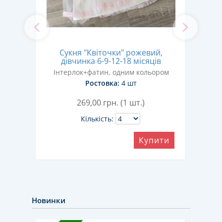
Сукня "Квіточки" рожевий,
Сукн
,
дівчинка 6-9-12-18 місяців
ів
Інтерлок+фатин, одним кольором
Ін
ром
Ростовка:
4 шт
269,00
грн. (1 шт.)
Кількість:
Купити
ити
Новинки