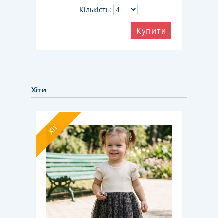
Кількість:
ити
Купити
Хіти
ХІТ
ХІТ