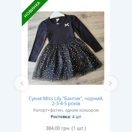
НОВИНКА
НОВИН
2-3-
Сукня Miss Lily "Бантик", чорний,
2-3-4-5 років
Рапорт+фатин, одним кольором
Ра
Ростовка:
4 шт
384,00
грн. (1 шт.)