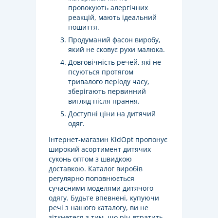
провокують алергічних
реакцій, мають ідеальний
пошиття.
Продуманий фасон виробу,
який не сковує рухи малюка.
Довговічність речей, які не
псуються протягом
тривалого періоду часу,
зберігають первинний
вигляд після прання.
Доступні ціни на дитячий
одяг.
Інтернет-магазин KidOpt пропонує
широкий асортимент дитячих
суконь оптом з швидкою
доставкою. Каталог виробів
регулярно поповнюється
сучасними моделями дитячого
одягу. Будьте впевнені, купуючи
речі з нашого каталогу, ви не
зіткнетеся з тим, що річ втратить