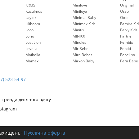
KRMS
Minilove
Original
Kuculmus
Miniloya
Osso
Laylek
Minimal Baby
Otto
Liliboom
Minimex Kids
Pamira Kid
Loco
Minitix
Papiy Kids
Lorio
MINIXX
Partner
Lost Lion
Minoles
Pembix
Lovella
Mir Bebe
Pentiti
Maibella
Mira Bebes
Pepelinо
Mamax
Mirkon Baby
Pera Bebe
67) 523-54-97
, тренди дитячого одягу
nstagram
захищені.
·
Публічна оферта