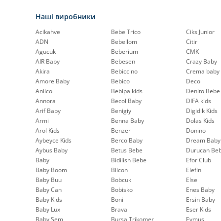
Наші виробники
Acikahve
Bebe Trico
Ciks Junior
ADN
Bebellom
Citir
Agucuk
Beberium
CMK
AIR Baby
Bebesen
Crazy Baby
Akira
Bebiccino
Crema baby
Amore Baby
Bebico
Deco
Anilco
Bebipa kids
Denito Bebe
Annora
Becol Baby
DIFA kids
Arif Baby
Benigiy
Digidik Kids
Armi
Benna Baby
Dolas Kids
Arol Kids
Benzer
Donino
Aybeyce Kids
Berco Baby
Dream Baby
Aybus Baby
Betus Bebe
Durucan Be
Baby
Bidilish Bebe
Efor Club
Baby Boom
Bilcon
Elefin
Baby Buu
Bobcuk
Else
Baby Can
Bobisko
Enes Baby
Baby Kids
Boni
Ersin Baby
Baby Lux
Brava
Eser Kids
Baby Sem
Bursa Trikomer
Eymus