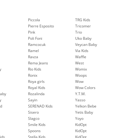
Piccola
TRG Kids
Pierre Esposito
Tricomer
Pink
Trio
Poli Foni
Uko Baby
Ramcocuk
Veycan Baby
Ramel
Via Kids
Ravza
Waffle
Rema Jeans
West
y
Rio Kids
Womix
Ronix
Woops
Roya girls
Wow
Royal Kids
Wow Colors
aby
Rozalinda
Y.T.M.
y
Sayin
Yasso
nd
SERENAD Kids
Yelkon Bebe
Sisero
Yetis Baby
Slagco
Yoyo
Smile Kids
KidOpt
Spoons
KidOpt
ids
Stella Kids
KidOpt