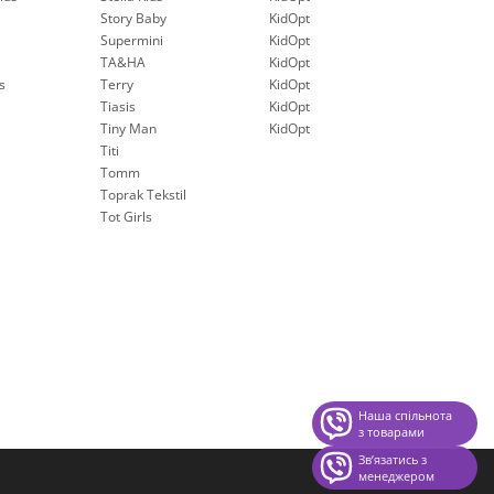
Story Baby
KidOpt
Supermini
KidOpt
TA&HA
KidOpt
s
Terry
KidOpt
Tiasis
KidOpt
Tiny Man
KidOpt
Titi
Tomm
Toprak Tekstil
Tot Girls
Наша спільнота
з товарами
Звʼязатись з
менеджером