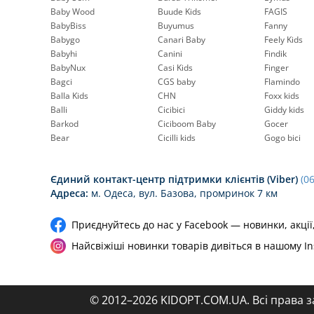
Baby Wood
Buude Kids
FAGIS
BabyBiss
Buyumus
Fanny
Babygo
Canari Baby
Feely Kids
Babyhi
Canini
Findik
BabyNux
Casi Kids
Finger
Bagci
CGS baby
Flamindo
Balla Kids
CHN
Foxx kids
Balli
Cicibici
Giddy kids
Barkod
Ciciboom Baby
Gocer
Bear
Cicilli kids
Gogo bici
Єдиний контакт-центр підтримки клієнтів (Viber)
(0
Адреса:
м. Одеса, вул. Базова, промринок 7 км
Приєднуйтесь до нас у Facebook — новинки, акції
Найсвіжіші новинки товарів дивіться в нашому I
© 2012–2026 KIDOPT.COM.UA. Всі права 