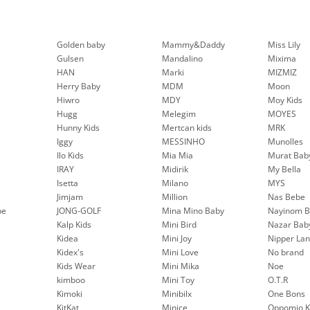
Golden baby
Mammy&Daddy
Miss Lily
Gulsen
Mandalino
Mixima
HAN
Marki
MIZMIZ
Herry Baby
MDM
Moon
Hiwro
MDY
Moy Kids
Hugg
Melegim
MOYES
Hunny Kids
Mertcan kids
MRK
Iggy
MESSINHO
Munolles
Ilo Kids
Mia Mia
Murat Bab
IRAY
Midirik
My Bella
Isetta
Milano
MYS
Jimjam
Million
Nas Bebe
be
JONG-GOLF
Mina Mino Baby
Nayinom B
Kalp Kids
Mini Bird
Nazar Bab
Kidea
Mini Joy
Nipper La
Kidex's
Mini Love
No brand
Kids Wear
Mini Mika
Noe
kimboo
Mini Toy
O.T.R
Kimoki
Minibilx
One Bons
KitKat
Minice
Oppomio K