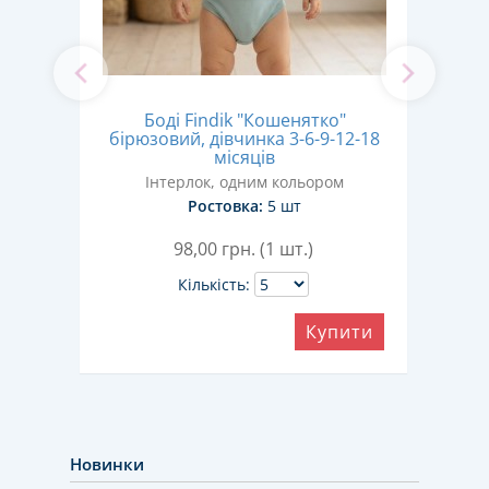
Боді Findik "Кошенятко"
Боді
бірюзовий, дівчинка 3-6-9-12-18
-18
д
місяців
Інтерлок, одним кольором
Ростовка:
5 шт
98,00
грн. (1 шт.)
Кількість:
Купити
ити
Новинки