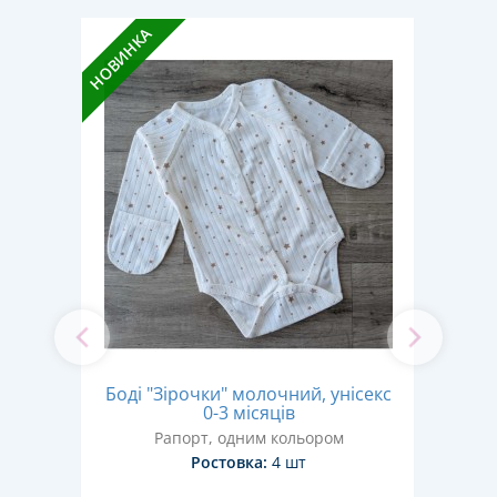
НОВИН
НОВИНКА
Боді "Зірочки" молочний, унісекс
ний,
Б
0-3 місяців
Рапорт, одним кольором
Ростовка:
4 шт