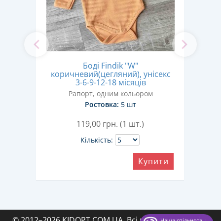
ний
Боді Findik "W"
Бод
 3-6-
коричневий(цегляний), унісекс
3-6-9-12-18 місяців
Рапорт, одним кольором
Ростовка:
5 шт
119,00
грн. (1 шт.)
Кількість:
ити
Купити
© 2012–2026 KIDOPT.COM.UA. Всі права захищені.
·
Наша спільнота