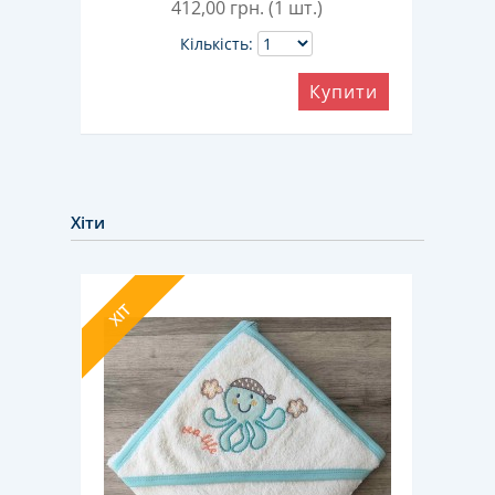
412,00
грн. (1 шт.)
Кількість:
ити
Купити
Хіти
ХІТ
ХІТ