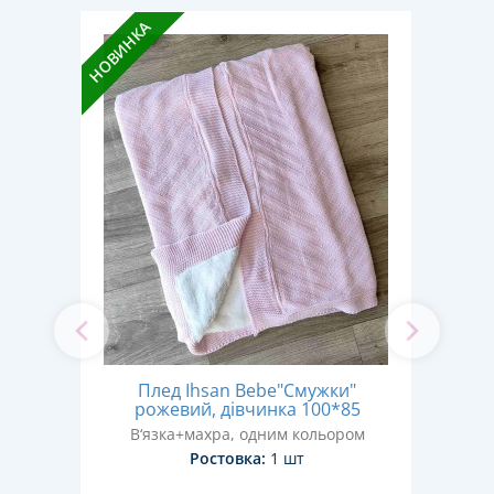
НОВИНКА
НОВИН
й,
Плед Ihsan Bebe"Смужки"
яців
рожевий, дівчинка 100*85
б
В‘язка+махра, одним кольором
В
Ростовка:
1 шт