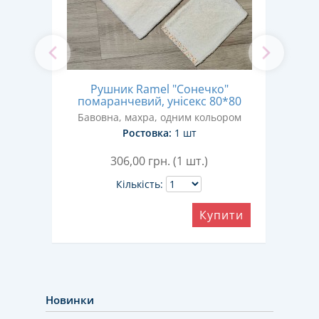
о"
Рушник Ramel "Сонечко"
100
помаранчевий, унісекс 80*80
р
Бавовна, махра, одним кольором
Ба
Ростовка:
1 шт
306,00
грн. (1 шт.)
Кількість:
ити
Купити
Новинки