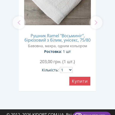
ки"
Рушник Ramel "Восьминіг",
сяців
бірюзовий з білим, унісекс, 75/80
бл
ром
Бавовна, махра, одним кольором
Б
Ростовка:
1 шт
203,00
грн. (1 шт.)
Кількість:
ити
Купити
© 2012–2026 KIDOPT.COM.UA. Всі права захищені.
·
Наша спільнота