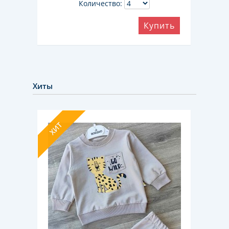
Количество:
ить
Купить
Хиты
ХИТ
ХИТ