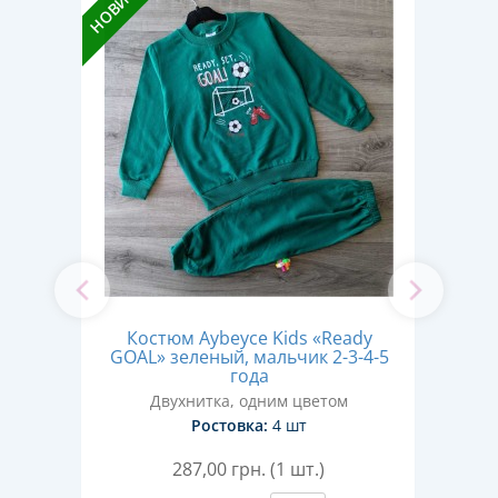
НОВИНКА
НОВИН
read"
Костюм Aybeyce Kids «Ready
Кос
-6-7
GOAL» зеленый, мальчик 2-3-4-5
mode
года
Двухнитка, одним цветом
Ростовка:
4 шт
287,00
грн. (1 шт.)