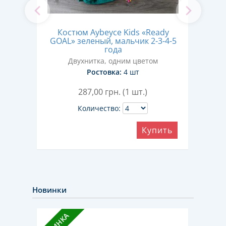
Костюм Aybeyce Kids «Ready
Кос
box»
GOAL» зеленый, мальчик 2-3-4-5
mode
да
года
Двухнитка, одним цветом
Ростовка:
4 шт
287,00
грн. (1 шт.)
Количество:
ить
Купить
Новинки