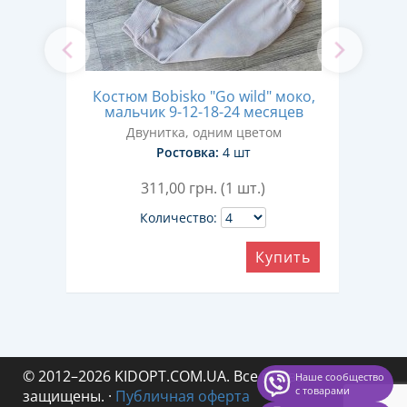
Костюм Bobisko "Go wild" моко,
Кос
'
мальчик 9-12-18-24 месяцев
м
года
Двунитка, одним цветом
м
Ростовка:
4 шт
311,00
грн. (1 шт.)
Количество:
Купить
ить
© 2012–2026 KIDOPT.COM.UA. Все права
Наше сообщество
с товарами
защищены.
·
Публичная оферта