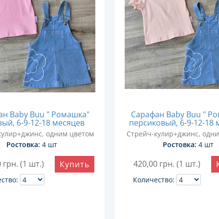
н Baby Buu " Ромашка"
Сарафан Baby Buu " Р
ый, 6-9-12-18 месяцев
персиковый, 6-9-12-18 
кулир+джинс, одним цветом
Стрейч-кулир+джинс, одн
Ростовка:
4 шт
Ростовка:
4 шт
0
грн. (1 шт.)
420,00
грн. (1 шт.)
Купить
ство:
Количество: