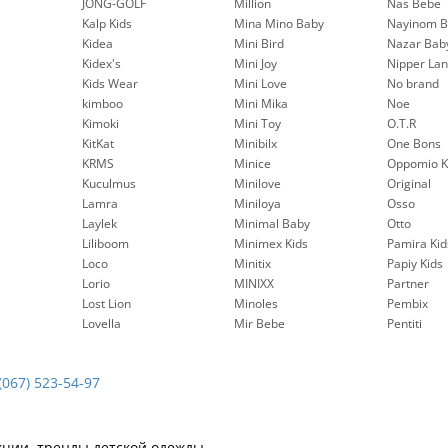
JONG-GOLF
Million
Nas Bebe
Kalp Kids
Mina Mino Baby
Nayinom B
Kidea
Mini Bird
Nazar Bab
Kidex's
Mini Joy
Nipper La
Kids Wear
Mini Love
No brand
kimboo
Mini Mika
Noe
Kimoki
Mini Toy
O.T.R
KitKat
Minibilx
One Bons
KRMS
Minice
Oppomio K
Kuculmus
Minilove
Original
Lamra
Miniloya
Osso
Laylek
Minimal Baby
Otto
Liliboom
Minimex Kids
Pamira Kid
Loco
Minitix
Papiy Kids
Lorio
MINIXX
Partner
Lost Lion
Minoles
Pembix
Lovella
Mir Bebe
Pentiti
(067) 523-54-97
кции, тренды детской одежды