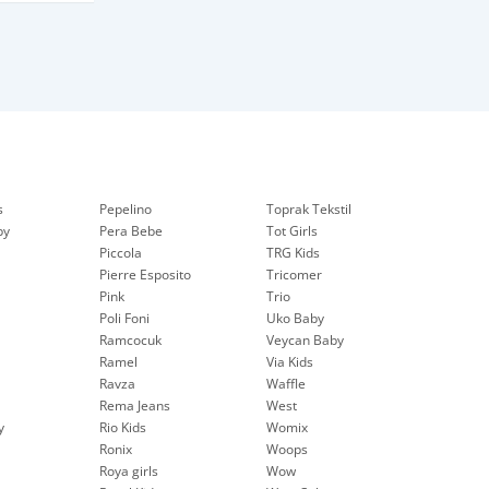
s
Pepelinо
Toprak Tekstil
by
Pera Bebe
Tot Girls
Piccola
TRG Kids
Pierre Esposito
Tricomer
Pink
Trio
Poli Foni
Uko Baby
Ramcocuk
Veycan Baby
Ramel
Via Kids
Ravza
Waffle
Rema Jeans
West
y
Rio Kids
Womix
Ronix
Woops
Roya girls
Wow