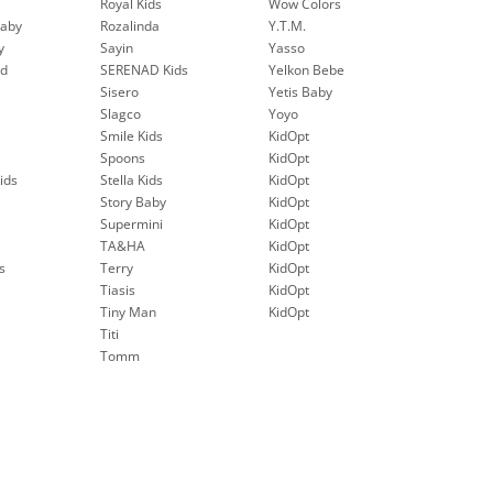
Royal Kids
Wow Colors
aby
Rozalinda
Y.T.M.
y
Sayin
Yasso
nd
SERENAD Kids
Yelkon Bebe
Sisero
Yetis Baby
Slagco
Yoyo
Smile Kids
KidOpt
Spoons
KidOpt
ids
Stella Kids
KidOpt
Story Baby
KidOpt
Supermini
KidOpt
TA&HA
KidOpt
s
Terry
KidOpt
Tiasis
KidOpt
Tiny Man
KidOpt
Titi
Tomm