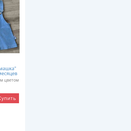
омашка"
месяцев
им цветом
Купить