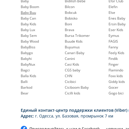
Baby
Bidilish Bebe
Efor Club
Baby Boom
Bilcon
Elefin
Baby Buu
Bobcuk
Else
Baby Can
Bobisko
Enes Baby
Baby Kids
Boni
Ersin Baby
Baby Lux
Brava
Eser Kids
Baby Sem
Bursa Trikomer
Eymus
Baby Wood
Buude Kids
FAGIS
BabyBiss
Buyumus
Fanny
Babygo
Canari Baby
Feely Kids
Babyhi
Canini
Findik
BabyNux
Casi Kids
Finger
Bagci
CGS baby
Flamindo
Balla Kids
CHN
Foxx kids
Balli
Cicibici
Giddy kids
Barkod
Ciciboom Baby
Gocer
Bear
Cicilli kids
Gogo bici
Единый контакт-центр поддержки клиентов (Viber)
Адрес:
г. Одесса, ул. Базовая, промрынок 7 км
Присоединяйтесь к нам в Facebook — новинки, а