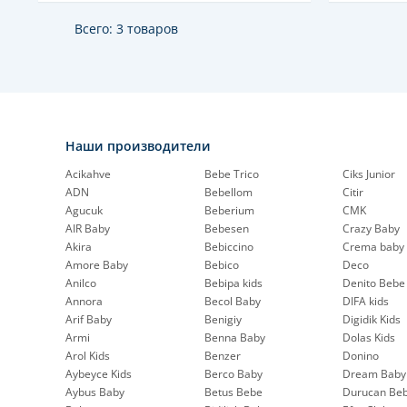
Всего: 3 товаров
Наши производители
Acikahve
Bebe Trico
Ciks Junior
ADN
Bebellom
Citir
Agucuk
Beberium
CMK
AIR Baby
Bebesen
Crazy Baby
Akira
Bebiccino
Crema baby
Amore Baby
Bebico
Deco
Anilco
Bebipa kids
Denito Bebe
Annora
Becol Baby
DIFA kids
Arif Baby
Benigiy
Digidik Kids
Armi
Benna Baby
Dolas Kids
Arol Kids
Benzer
Donino
Aybeyce Kids
Berco Baby
Dream Baby
Aybus Baby
Betus Bebe
Durucan Be