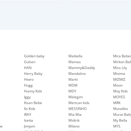
Golden baby
Maibella
Mira Bebe
Gulsen
Mamax
Mirkon Ba
HAN
Mammy&Daddy
Miss Lily
Herry Baby
Mandalino
Mixima
Hiwro
Marki
MIZMIZ
Hugg
MDM
Moon
Hunny Kids
MDY
Moy Kids
Iggy
Melegim
MOYES
Ihsan Bebe
Mertcan kids
MRK
Ilo Kids
MESSINHO
Munolles
IRAY
Mia Mia
Murat Bab
Isetta
Midirik
My Bella
be
Jimjam
Milano
MYS