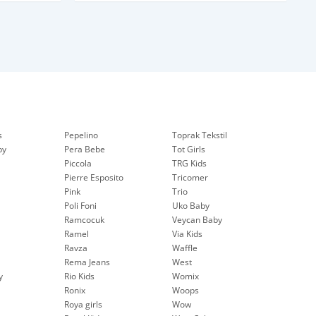
s
Pepelinо
Toprak Tekstil
by
Pera Bebe
Tot Girls
Piccola
TRG Kids
Pierre Esposito
Tricomer
Pink
Trio
Poli Foni
Uko Baby
Ramcocuk
Veycan Baby
Ramel
Via Kids
Ravza
Waffle
Rema Jeans
West
y
Rio Kids
Womix
Ronix
Woops
Roya girls
Wow