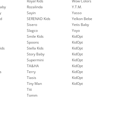
Royal Kids
Wow Colors
aby
Rozalinda
Y.T.M.
y
Sayin
Yasso
nd
SERENAD Kids
Yelkon Bebe
Sisero
Yetis Baby
Slagco
Yoyo
Smile Kids
KidOpt
Spoons
KidOpt
ids
Stella Kids
KidOpt
Story Baby
KidOpt
Supermini
KidOpt
TA&HA
KidOpt
s
Terry
KidOpt
Tiasis
KidOpt
Tiny Man
KidOpt
Titi
Tomm