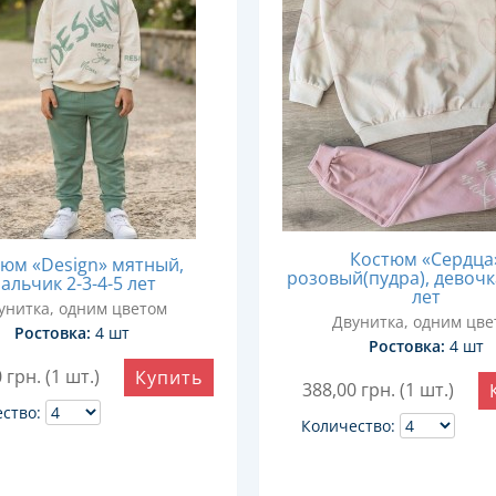
Костюм «Сердца
юм «Design» мятный,
розовый(пудра), девочка
альчик 2-3-4-5 лет
лет
унитка, одним цветом
Двунитка, одним цве
Ростовка:
4 шт
Ростовка:
4 шт
0
грн. (1 шт.)
Купить
388,00
грн. (1 шт.)
ство:
Количество: