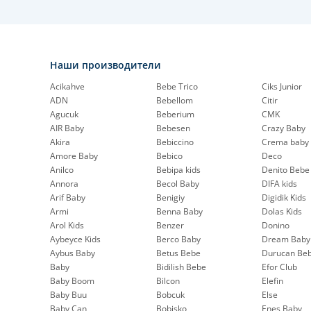
Наши производители
Acikahve
Bebe Trico
Ciks Junior
ADN
Bebellom
Citir
Agucuk
Beberium
CMK
AIR Baby
Bebesen
Crazy Baby
Akira
Bebiccino
Crema baby
Amore Baby
Bebico
Deco
Anilco
Bebipa kids
Denito Bebe
Annora
Becol Baby
DIFA kids
Arif Baby
Benigiy
Digidik Kids
Armi
Benna Baby
Dolas Kids
Arol Kids
Benzer
Donino
Aybeyce Kids
Berco Baby
Dream Baby
Aybus Baby
Betus Bebe
Durucan Be
Baby
Bidilish Bebe
Efor Club
Baby Boom
Bilcon
Elefin
Baby Buu
Bobcuk
Else
Baby Can
Bobisko
Enes Baby