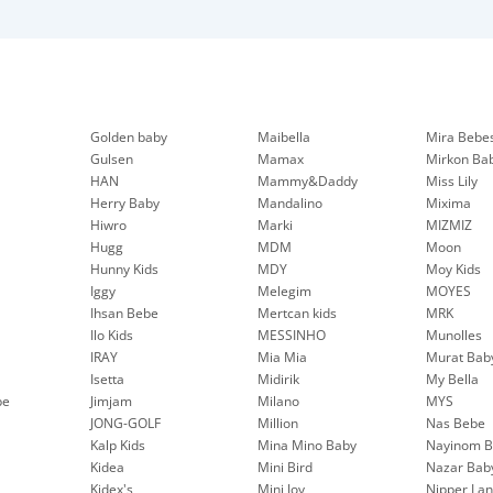
Golden baby
Maibella
Mira Bebe
Gulsen
Mamax
Mirkon Ba
HAN
Mammy&Daddy
Miss Lily
Herry Baby
Mandalino
Mixima
Hiwro
Marki
MIZMIZ
Hugg
MDM
Moon
Hunny Kids
MDY
Moy Kids
Iggy
Melegim
MOYES
Ihsan Bebe
Mertcan kids
MRK
Ilo Kids
MESSINHO
Munolles
IRAY
Mia Mia
Murat Bab
Isetta
Midirik
My Bella
be
Jimjam
Milano
MYS
JONG-GOLF
Million
Nas Bebe
Kalp Kids
Mina Mino Baby
Nayinom B
Kidea
Mini Bird
Nazar Bab
Kidex's
Mini Joy
Nipper La