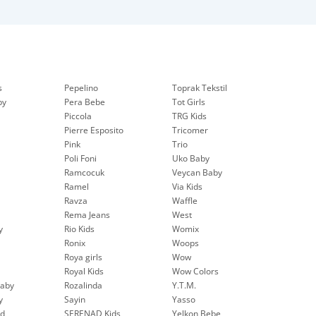
s
Pepelinо
Toprak Tekstil
by
Pera Bebe
Tot Girls
Piccola
TRG Kids
Pierre Esposito
Tricomer
Pink
Trio
Poli Foni
Uko Baby
Ramcocuk
Veycan Baby
Ramel
Via Kids
Ravza
Waffle
Rema Jeans
West
y
Rio Kids
Womix
Ronix
Woops
Roya girls
Wow
Royal Kids
Wow Colors
aby
Rozalinda
Y.T.M.
y
Sayin
Yasso
nd
SERENAD Kids
Yelkon Bebe