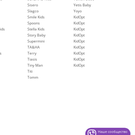
Sisero
Yetis Baby
Slagco
Yoyo
Smile Kids
KidOpt
Spoons
KidOpt
ids
Stella Kids
KidOpt
Story Baby
KidOpt
Supermini
KidOpt
TA&HA
KidOpt
s
Terry
KidOpt
Tiasis
KidOpt
Tiny Man
KidOpt
Titi
Tomm
Наше сообщество