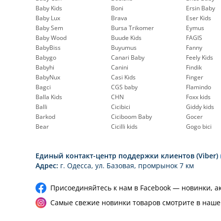
Baby Kids
Boni
Ersin Baby
Baby Lux
Brava
Eser Kids
Baby Sem
Bursa Trikomer
Eymus
Baby Wood
Buude Kids
FAGIS
BabyBiss
Buyumus
Fanny
Babygo
Canari Baby
Feely Kids
Babyhi
Canini
Findik
BabyNux
Casi Kids
Finger
Bagci
CGS baby
Flamindo
Balla Kids
CHN
Foxx kids
Balli
Cicibici
Giddy kids
Barkod
Ciciboom Baby
Gocer
Bear
Cicilli kids
Gogo bici
Единый контакт-центр поддержки клиентов (Viber)
Адрес:
г. Одесса, ул. Базовая, промрынок 7 км
Присоединяйтесь к нам в Facebook — новинки, а
Самые свежие новинки товаров смотрите в наше