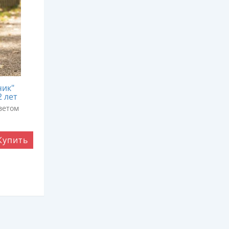
чик"
2 лет
ветом
Купить