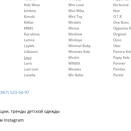
Kids Wear
Mini Love
No brand
kimboo
Mini Mika
Noe
Kimoki
Mini Toy
O.T.R
KitKat
Minibilx
One Bons
KRMS
Minice
Oppomio K
Kuculmus
Minilove
Original
Lamra
Miniloya
Osso
Laylek
Minimal Baby
Otto
Liliboom
Minimex Kids
Pamira Kid
Loco
Minitix
Papiy Kids
Lorio
MINIXX
Partner
Lost Lion
Minoles
Pembix
Lovella
Mir Bebe
Pentiti
(067) 523-54-97
кции, тренды детской одежды
м Instagram