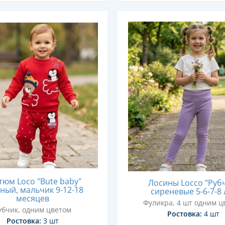
тюм Loco "Bute baby"
Лосины Locco "Руб
ный, мальчик 9-12-18
сиреневые 5-6-7-8 
месяцев
Фуликра, 4 шт одним ц
убчик, одним цветом
Ростовка:
4 шт
Ростовка:
3 шт