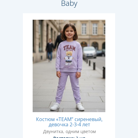
Baby
Костюм «TEAM” сиреневый,
девочка 2-3-4 лет
Двунитка, одним цветом