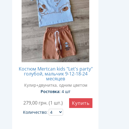
Костюм Mertcan kids "Let's party"
голубой, мальчик 9-12-18-24
месяцев
Кулир+двунитка, одним цветом
Ростовка:
4 шт
279,00
грн. (1 шт.)
Купить
Количество: