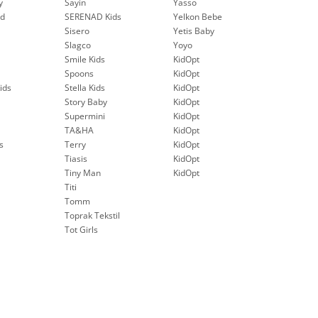
y
Sayin
Yasso
nd
SERENAD Kids
Yelkon Bebe
Sisero
Yetis Baby
Slagco
Yoyo
Smile Kids
KidOpt
Spoons
KidOpt
ids
Stella Kids
KidOpt
Story Baby
KidOpt
Supermini
KidOpt
TA&HA
KidOpt
s
Terry
KidOpt
Tiasis
KidOpt
Tiny Man
KidOpt
Titi
Tomm
Toprak Tekstil
Tot Girls