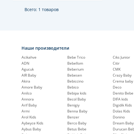
Всего: 1 товаров
Наши производители
Acikahve
Bebe Trico
Ciks Junior
ADN
Bebellom
Citir
Agucuk
Beberium
CMK
AIR Baby
Bebesen
Crazy Baby
Akira
Bebiccino
Crema baby
Amore Baby
Bebico
Deco
Anilco
Bebipa kids
Denito Bebe
Annora
Becol Baby
DIFA kids
Arif Baby
Benigiy
Digidik Kids
Armi
Benna Baby
Dolas Kids
Arol Kids
Benzer
Donino
Aybeyce Kids
Berco Baby
Dream Baby
Aybus Baby
Betus Bebe
Durucan Be