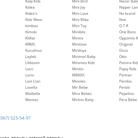
Kalp Kids
Mini Bird
Nazar Bab
Kidea
Mini Joy
Nipper La
Kidex's
Mini Love
No brand
Kids Wear
Mini Mika
Noe
kimboo
Mini Toy
O.T.R
Kimoki
Minibilx
One Bons
KitKat
Minice
Oppomio K
KRMS
Minilove
Original
Kuculmus
Miniloya
Osso
Laylek
Minimal Baby
Otto
Liliboom
Minimex Kids
Pamira Kid
Loco
Minitix
Papiy Kids
Lorio
MINIXX
Partner
Lost Lion
Minoles
Pembix
Lovella
Mir Bebe
Pentiti
Maibella
Mira Bebes
Pepelinо
Mamax
Mirkon Baby
Pera Bebe
(067) 523-54-97
кции, тренды детской одежды