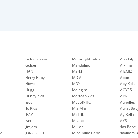
Golden baby
Mammy&Daddy
Miss Lily
Gulsen
Mandalino
Mixima
HAN
Marki
MIZMIZ
Herry Baby
MDM
Moon
Hiwro
MDY
Moy Kids
Hugg
Melegim
MOYES
Hunny Kids
Mertcan kids
MRK
Iggy
MESSINHO
Munolles
Ilo Kids
Mia Mia
Murat Bab
IRAY
Midirik
My Bella
Isetta
Milano
MYS
Jimjam
Million
Nas Bebe
be
JONG-GOLF
Mina Mino Baby
Nayinom B