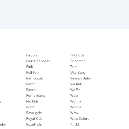
Piccola
TRG Kids
Pierre Esposito
Tricomer
Pink
Trio
Poli Foni
Uko Baby
Ramcocuk
Veycan Baby
Ramel
Via Kids
Ravza
Waffle
Rema Jeans
West
y
Rio Kids
Womix
Ronix
Woops
Roya girls
Wow
Royal Kids
Wow Colors
aby
Rozalinda
Y.T.M.