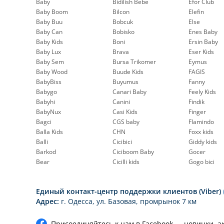
Baby
Bidilish Bebe
Efor Club
Baby Boom
Bilcon
Elefin
Baby Buu
Bobcuk
Else
Baby Can
Bobisko
Enes Baby
Baby Kids
Boni
Ersin Baby
Baby Lux
Brava
Eser Kids
Baby Sem
Bursa Trikomer
Eymus
Baby Wood
Buude Kids
FAGIS
BabyBiss
Buyumus
Fanny
Babygo
Canari Baby
Feely Kids
Babyhi
Canini
Findik
BabyNux
Casi Kids
Finger
Bagci
CGS baby
Flamindo
Balla Kids
CHN
Foxx kids
Balli
Cicibici
Giddy kids
Barkod
Ciciboom Baby
Gocer
Bear
Cicilli kids
Gogo bici
Единый контакт-центр поддержки клиентов (Viber)
Адрес:
г. Одесса, ул. Базовая, промрынок 7 км
Присоединяйтесь к нам в Facebook — новинки, а