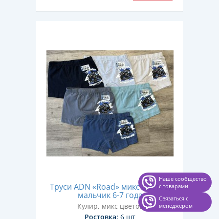
Наше сообщество
Труси ADN «Road» микс цветов,
с товарами
мальчик 6-7 года
Связаться с
Кулир, микс цветов
менеджером
Ростовка:
6 шт