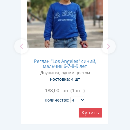
бро,
Реглан "Los Angeles" синий,
Ре
мальчик 6-7-8-9 лет
Двунитка, одним цветом
Ростовка:
4 шт
188,00
грн. (1 шт.)
Количество:
ить
Купить