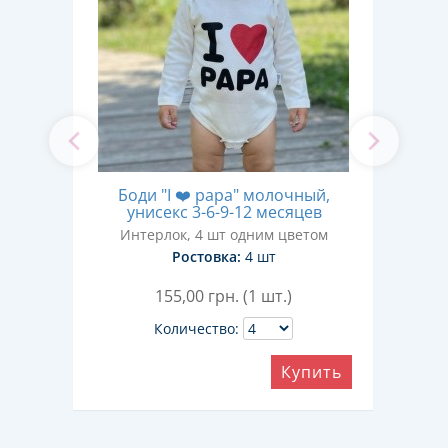
ый,
Боди "I ❤️ papa" молочный,
унисекс 3-6-9-12 месяцев
розо
Интерлок, 4 шт одним цветом
Ростовка:
4 шт
155,00
грн. (1 шт.)
Количество:
ить
Купить