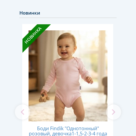
Новинки
НОВИНКА
НОВИН
ый,
Боди Findik "Однотонный"
Б
ев
розовый, девочка1-1,5-2-3-4 года
ма