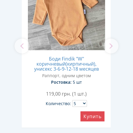
еный
Боди Findik "W"
Боди
с 3-
коричневый(кирпичный),
унисекс 3-6-9-12-18 месяцев
Раппорт, одним цветом
Ростовка:
5 шт
119,00
грн. (1 шт.)
Количество:
ить
Купить