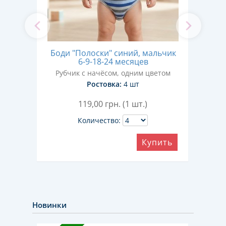
Б
"
Боди "Полоски" синий, мальчик
д
 года
6-9-18-24 месяцев
Ру
Рубчик с начёсом, одним цветом
Ростовка:
4 шт
119,00
грн. (1 шт.)
Количество:
ить
Купить
Новинки