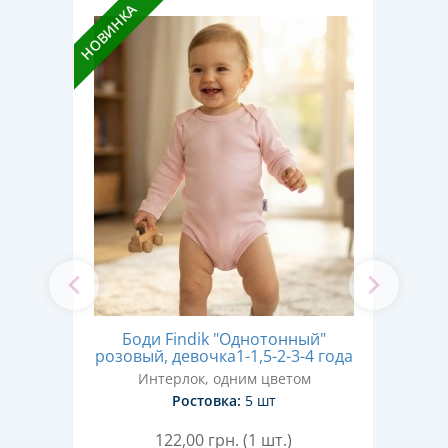
НОВИНКА
НОВИН
ый,
Боди Findik "Однотонный"
Б
ев
розовый, девочка1-1,5-2-3-4 года
ма
Интерлок, одним цветом
Ростовка:
5 шт
122,00
грн. (1 шт.)