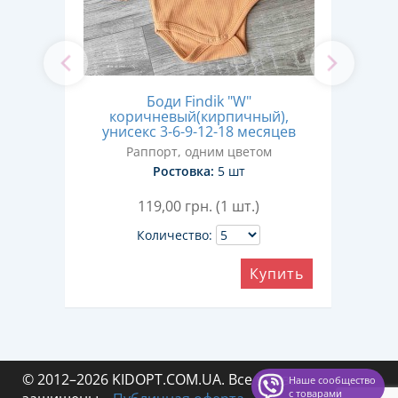
еный
Боди Findik "W"
Боди
с 3-
коричневый(кирпичный),
унисекс 3-6-9-12-18 месяцев
Раппорт, одним цветом
Ростовка:
5 шт
119,00
грн. (1 шт.)
Количество:
ить
Купить
© 2012–2026 KIDOPT.COM.UA. Все права
Наше сообщество
с товарами