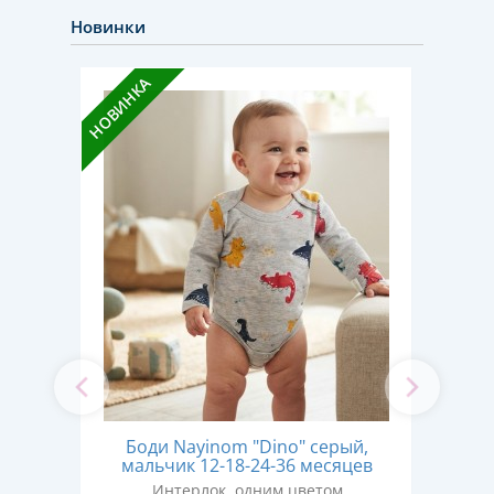
Новинки
НОВИНКА
НОВИН
ой,
Боди Nayinom "Dino" серый,
Бод
ев
мальчик 12-18-24-36 месяцев
ма
Интерлок, одним цветом