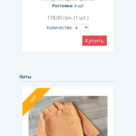
Ростовка:
4 шт
118,00
грн. (1 шт.)
Количество:
ить
Купить
Хиты
ХИТ
ХИТ