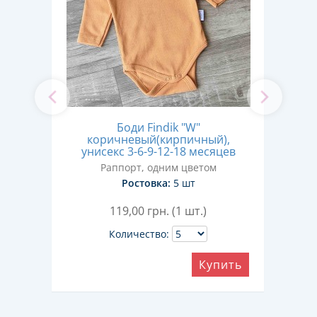
еный
Боди Findik "W"
Боди
с 3-
коричневый(кирпичный),
унисекс 3-6-9-12-18 месяцев
Раппорт, одним цветом
Ростовка:
5 шт
119,00
грн. (1 шт.)
Количество:
ить
Купить