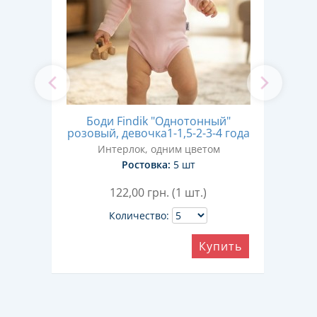
ый,
Боди Findik "Однотонный"
бир
ев
розовый, девочка1-1,5-2-3-4 года
Интерлок, одним цветом
Ростовка:
5 шт
122,00
грн. (1 шт.)
Количество:
ить
Купить