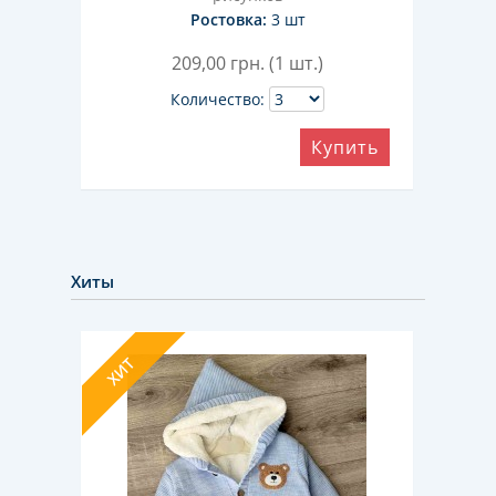
Ростовка:
3 шт
209,00
грн. (1 шт.)
Количество:
ить
Купить
Хиты
ХИТ
ХИТ