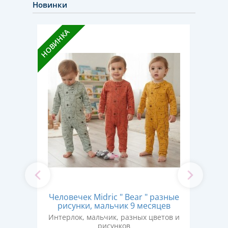
Новинки
НОВИНКА
НОВИН
Человечек Midric " Bear " разные
se»
Че
рисунки, мальчик 9 месяцев
яцев
Интерлок, мальчик, разных цветов и
рисунков