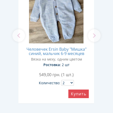
й,
Человечек Ersin Baby "Мишка"
Чел
а
синий, мальчик 6-9 месяцев
Вязка на меху, одним цветом
С
Ростовка:
2 шт
549,00
грн. (1 шт.)
Количество:
ить
Купить