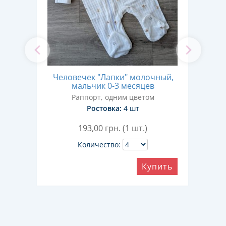
"
Человечек "Лапки" молочный,
-9
мол
мальчик 0-3 месяцев
Ве
Раппорт, одним цветом
м
Ростовка:
4 шт
193,00
грн. (1 шт.)
Количество:
Купить
ить