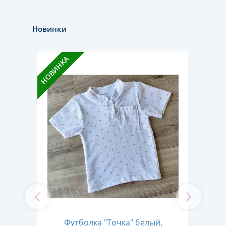
Новинки
НОВИНКА
НОВИН
all"
Футболка "Точка" белый,