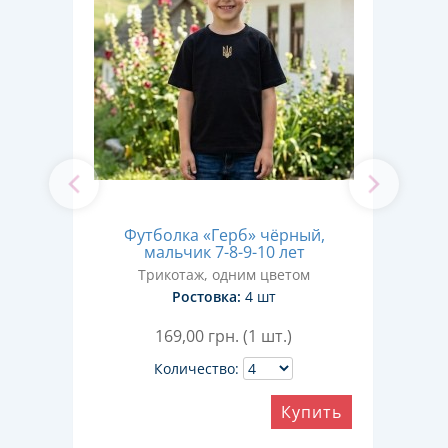
oss"
Футболка «Герб» чёрный,
Фут
9-10
мальчик 7-8-9-10 лет
Трикотаж, одним цветом
Ростовка:
4 шт
169,00
грн. (1 шт.)
Количество:
Купить
ить