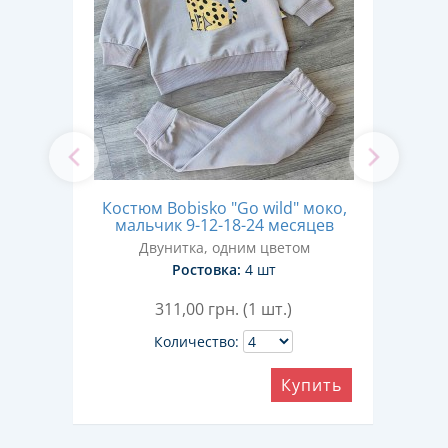
Костюм Bobisko "Go wild" моко,
Кос
'
мальчик 9-12-18-24 месяцев
м
года
Двунитка, одним цветом
м
Ростовка:
4 шт
311,00
грн. (1 шт.)
Количество:
Купить
ить