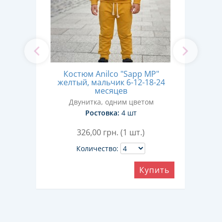
t»
Костюм Anilco "Sapp MP"
ко
24
желтый, мальчик 6-12-18-24
месяцев
Двунитка, одним цветом
Ростовка:
4 шт
326,00
грн. (1 шт.)
Количество:
ить
Купить