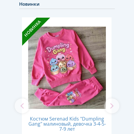
Новинки
НОВИН
НОВИНКА
Кос
Костюм Serenad Kids "Dumpling
вый,
Gang" малиновый, девочка 3-4-5-
ко
ев
7-9 лет