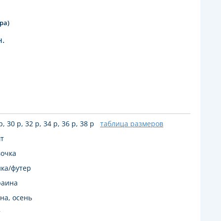
ра)
н.
р, 30 р, 32 р, 34 р, 36 р, 38 р
таблица размеров
шт
вочка
йка/футер
раина
на, осень
т