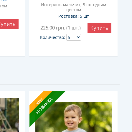
Интерлок, мальчик, 5 шт одним
етом
цветом
Ростовка:
5 шт
Купить
225,00
грн. (1 шт.)
Купить
Количество:
НОВИНКА
ХИТ
Х