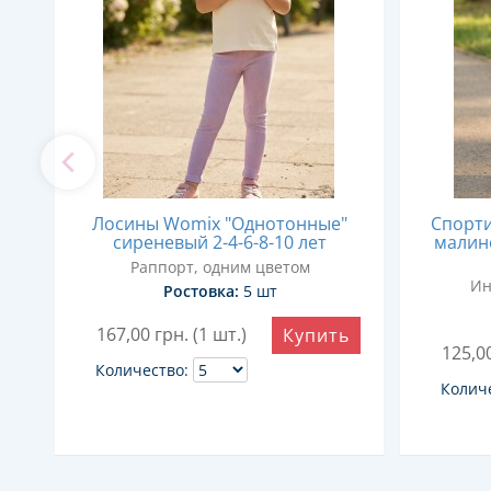
Лосины Womix "Однотонные"
Спорти
сиреневый 2-4-6-8-10 лет
малино
Раппорт, одним цветом
Ин
Ростовка:
5 шт
167,00
грн. (1 шт.)
Купить
ь
125,0
Количество:
Колич