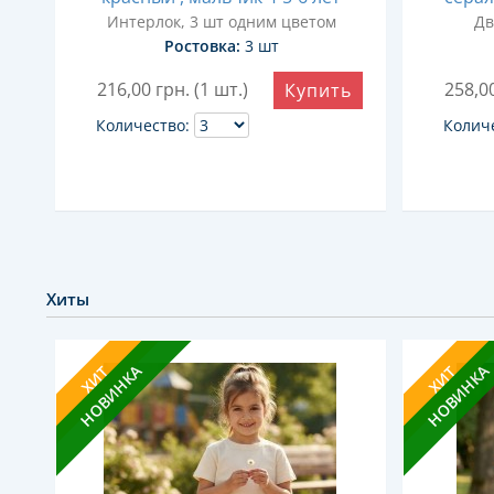
Интерлок, 3 шт одним цветом
Дв
ом
Ростовка:
3 шт
216,00
грн. (1 шт.)
258,0
Купить
ь
Количество:
Колич
Хиты
НОВИНКА
НОВИНКА
ХИТ
ХИТ