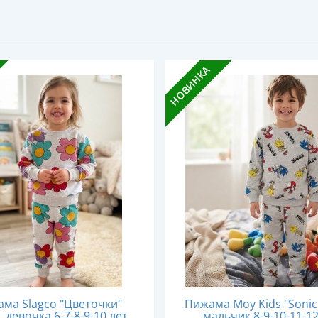
НОВИНКА
ма Slagco "Цветочки"
Пижама Moy Kids "Sonic
, девочка 6-7-8-9-10 лет
мальчик 8-9-10-11-12