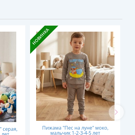
НОВИНКА
НОВ
Пижама "Пес на луне" моко,
" серая,
мальчик 1-2-3-4-5 лет
 лет