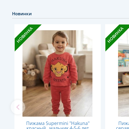
Новинки
НОВИНКА
НОВИНКА
Пижама Supermini "Hakuna"
Пижа
2
красный , мальчик 4-5-6 лет
серая