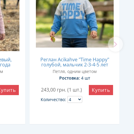
евый,
Реглан Acikahve "Time Happy"
 года
голубой, мальчик 2-3-4-5 лет
ом
Петля, одним цветом
Ростовка:
4 шт
243,00
грн. (1 шт.)
Купить
Купить
Количество: