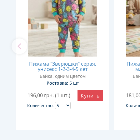
Пижама "Зверюшки" серая,
Пижам
унисекс 1-2-3-4-5 лет
м
Байка, одним цветом
Бай
Ростовка:
5 шт
ь
196,00
грн. (1 шт.)
181,0
Купить
Количество:
Колич