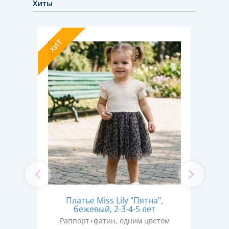
Хиты
ХИТ
ХИТ
ки"
Платье Miss Lily "Пятна",
П
6
бежевый, 2-3-4-5 лет
Раппорт+фатин, одним цветом
том