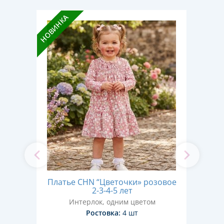
НОВИНКА
НОВИН
е 2-
Пла
Платье CHN “Цветочки» розовое
2-3-4-5 лет
Интерлок, одним цветом
Ростовка:
4 шт