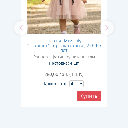
Платье Miss Lily
П
"горошек",терракотовый , 2-3-4-5
лет
Р
Раппорт+фатин, одним цветом
Ростовка:
4 шт
280,00
грн. (1 шт.)
Количество:
ить
Купить