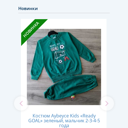
Новинки
НОВИНКА
НОВИН
read"
Костюм Aybeyce Kids «Ready
Кос
-6-7
GOAL» зеленый, мальчик 2-3-4-5
mode
года