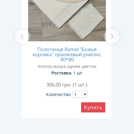
Полотенце Ramel "Божья
нок"
коровка" оранжевый,унисекс
ко
00
80*80
Хлопок,махра,одним цветом
Ростовка:
1 шт
306,00
грн. (1 шт.)
Количество:
ить
Купить