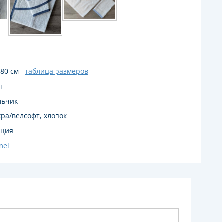
*80 см
таблица размеров
шт
льчик
ра/велсофт, хлопок
рция
mel