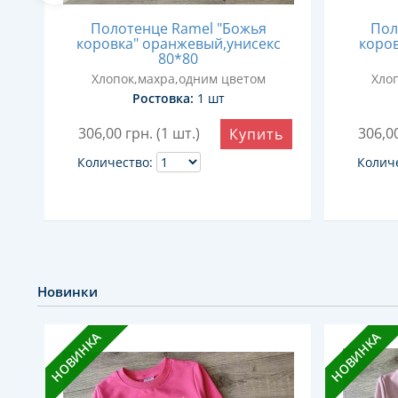
к"
Полотенце Ramel "Божья
Пол
коровка" оранжевый,унисекс
коров
80*80
Хлопок,махра,одним цветом
Хло
Ростовка:
1 шт
ь
306,00
грн. (1 шт.)
306,0
Купить
Количество:
Колич
Новинки
НОВИНКА
НОВИНКА