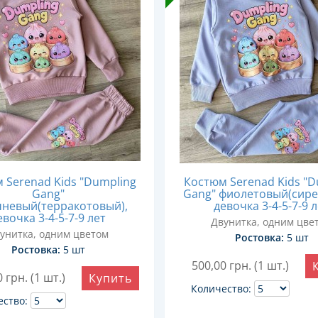
 Serenad Kids "Dumpling
Костюм Serenad Kids "D
Gang"
Gang" фиолетовый(сире
невый(терракотовый),
девочка 3-4-5-7-9 
евочка 3-4-5-7-9 лет
Двунитка, одним цве
унитка, одним цветом
Ростовка:
5 шт
Ростовка:
5 шт
500,00
грн. (1 шт.)
0
грн. (1 шт.)
Купить
Количество:
ество: