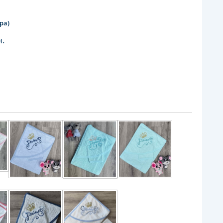
ра)
н.