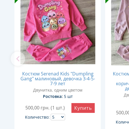
Костюм Serenad Kids "Dumpling
Костюм
Gang" малиновый, девочка 3-4-5-
7-9 лет
корич
д
Двунитка, одним цветом
Дв
Ростовка:
5 шт
ь
500,00
грн. (1 шт.)
Купить
500,0
Количество:
Колич