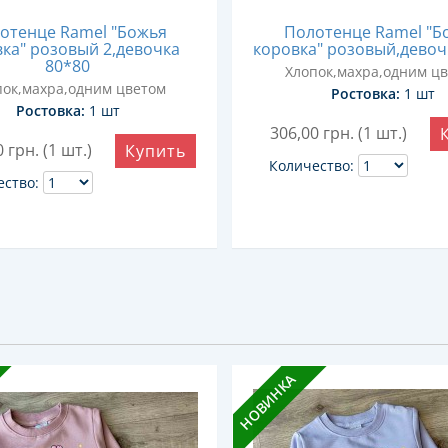
отенце Ramel "Божья
Полотенце Ramel "Б
ка" розовый 2,девочка
коровка" розовый,девоч
80*80
Хлопок,махра,одним ц
пок,махра,одним цветом
Ростовка:
1 шт
Ростовка:
1 шт
306,00
грн. (1 шт.)
0
грн. (1 шт.)
Купить
Количество:
ество:
НОВИНКА