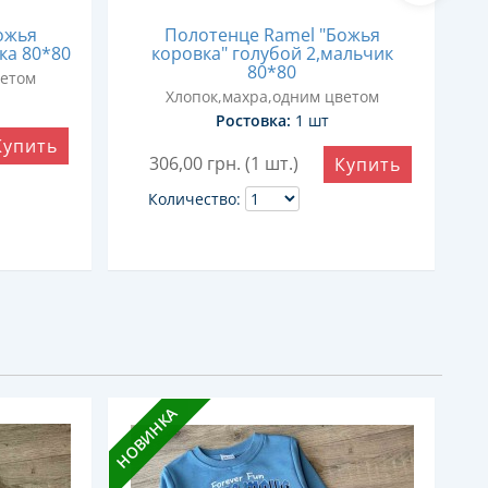
ожья
Полотенце Ramel "Божья
ка 80*80
коровка" голубой 2,мальчик
к
80*80
ветом
Хлопок,махра,одним цветом
Ростовка:
1 шт
Купить
306,00
грн. (1 шт.)
Купить
Количество:
НОВИНКА
НОВ