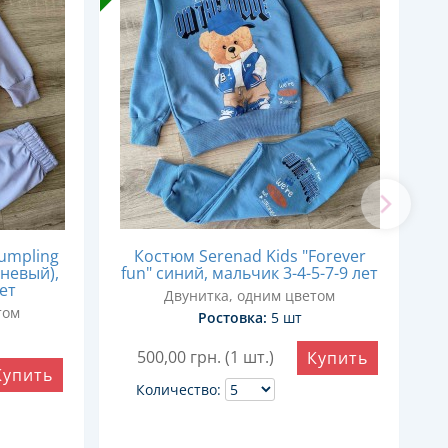
umpling
Костюм Serenad Kids "Forever
невый),
fun" синий, мальчик 3-4-5-7-9 лет
лет
Двунитка, одним цветом
том
Ростовка:
5 шт
500,00
грн. (1 шт.)
Купить
Купить
Количество: