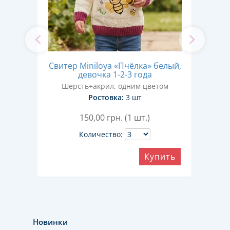
Свитер Miniloya «Пчёлка» белый,
2-3
девочка 1-2-3 года
бо
Шерсть+акрил, одним цветом
Ш
м
Ростовка:
3 шт
150,00
грн. (1 шт.)
Количество:
Купить
ить
Новинки