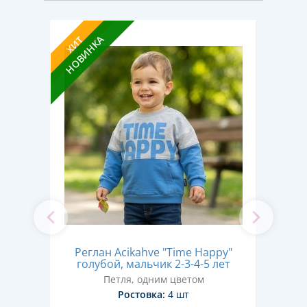
НОВИН
НОВИНКА
ХИТ
К
read"
Реглан Acikahve "Time Happy"
GOA
 лет
голубой, мальчик 2-3-4-5 лет
Петля, одним цветом
Ростовка:
4 шт