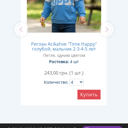
Реглан Acikahve "Time Happy"
Ре
ые"
голубой, мальчик 2-3-4-5 лет
т
Петля, одним цветом
Тре
Ростовка:
4 шт
243,00
грн. (1 шт.)
Количество:
Купить
ить