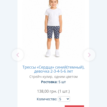
еный
Трессы «Сердца» синий(темный),
Т
ка 2-
девочка 2-3-4-5-6 лет
Стрейч-кулир, одним цветом
м
Ростовка:
5 шт
138,00
грн. (1 шт.)
Количество: