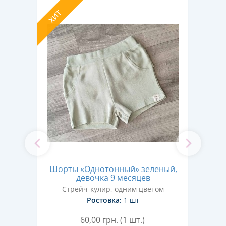
ХИТ
ХИТ
oss"
Шорты «Однотонный» зеленый,
Тре
9-10
девочка 9 месяцев
Стрейч-кулир, одним цветом
Ростовка:
1 шт
60,00
грн. (1 шт.)