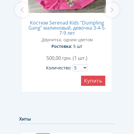
Кос
Костюм Serenad Kids "Dumpling
й,
Gang" малиновый, девочка 3-4-5-
ко
7-9 лет
том
Двунитка, одним цветом
Ростовка:
5 шт
500,00
грн. (1 шт.)
Количество:
ить
Купить
Хиты