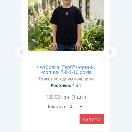
Футболка "Герб" чорний,
Фу
і"
хлопчик 7-8-9-10 років
в
Трикотаж, одним кольором
Ростовка:
4 шт
169,00
грн. (1 шт.)
Кількість:
Купити
ити