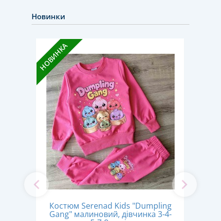
Новинки
НОВИН
НОВИНКА
Кос
Костюм Serenad Kids "Dumpling
й,
Gang" малиновий, дівчинка 3-4-
к