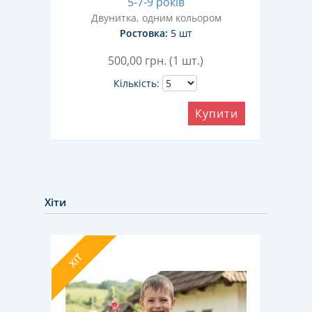
5-7-9 років
ором
Двунитка, одним кольором
Ростовка:
5 шт
500,00
грн. (1 шт.)
Кількість:
ити
Купити
Хіти
ХІТ
ХІТ