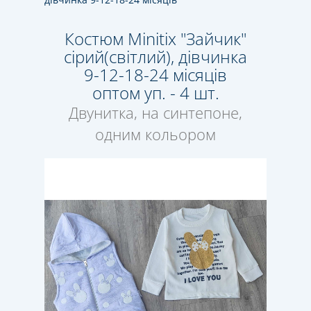
Костюм Minitix "Зайчик"
сірий(світлий), дівчинка
9-12-18-24 місяців
оптом уп. - 4 шт.
Двунитка, на синтепоне,
одним кольором