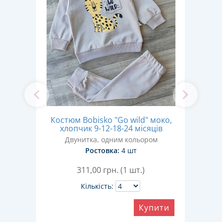
'
Костюм Bobisko "Go wild" моко,
Кос
-6
хлопчик 9-12-18-24 місяців
х
Двунитка, одним кольором
ом
Ростовка:
4 шт
311,00
грн. (1 шт.)
Кількість:
Купити
ити