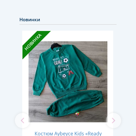
Новинки
НОВИНКА
НОВИН
read"
Костюм Aybeyce Kids «Ready
Кос