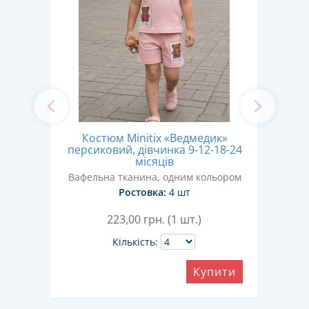
Костюм Minitix «Ведмедик»
К
8-24
персиковий, дівчинка 9-12-18-24
х
місяців
С
Вафельна тканина, одним кольором
Ростовка:
4 шт
223,00
грн. (1 шт.)
Кількість:
ити
Купити