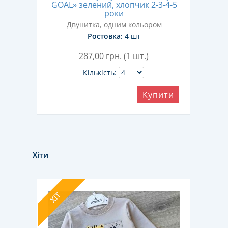
-6-7
GOAL» зелений, хлопчик 2-3-4-5
mod
роки
Двунитка, одним кольором
Ростовка:
4 шт
287,00
грн. (1 шт.)
Кількість:
ити
Купити
Хіти
ХІТ
ХІТ