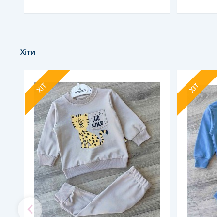
Хіти
ХІТ
ХІТ