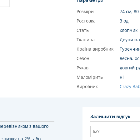
Параметри
Розміри
74 см, 80
Ростовка
3 од
Стать
хлопчик
Тканина
Двунитка
Країна виробник
Туреччи
Сезон
весна, ос
Рукав
довгий р
Маломірить
ні
Виробник
Crazy Ba
Залишити відгук
перевізником з вашого
 знижку на 2%, або