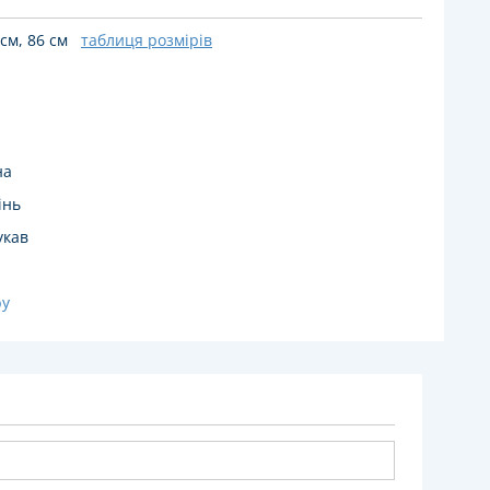
 см, 86 см
таблиця розмірів
на
інь
укав
by