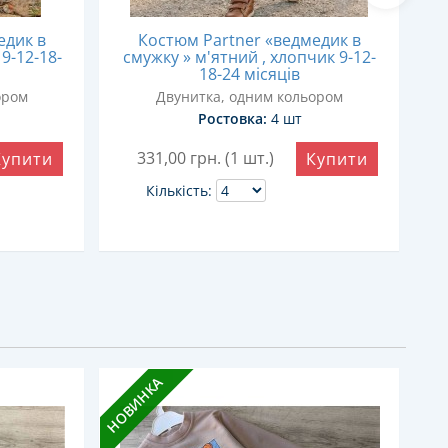
едик в
Костюм Partner «ведмедик в
 9-12-18-
смужку » м'ятний , хлопчик 9-12-
18-24 місяців
ором
Двунитка, одним кольором
Ростовка:
4 шт
331,00
грн. (1 шт.)
Купити
Купити
Кількість:
НОВИНКА
НОВ