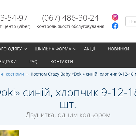
23-54-97
(067) 486-30-24
-центр (Viber)
Контроль якості обслуговування
ОГО ОДЯГУ
ШКІЛЬНА ФОРМА
АКЦІЇ
НОВИНКИ
ВІДГУКИ
FAQ
КОНТАКТИ
чі костюми
Костюм Crazy Baby «Doki» синій, хлопчик 9-12-18 
ki» синій, хлопчик 9-12-18
шт.
Двунитка, одним кольором