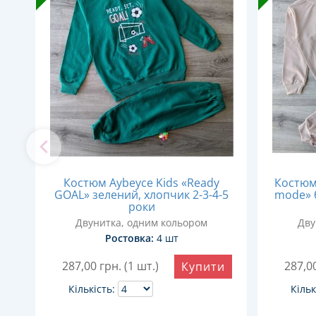
d"
Костюм Aybeyce Kids «Ready
Костюм 
7
GOAL» зелений, хлопчик 2-3-4-5
mode» 
роки
Двунитка, одним кольором
Дву
Ростовка:
4 шт
287,00
грн. (1 шт.)
287,0
и
Купити
Кількість:
Кільк