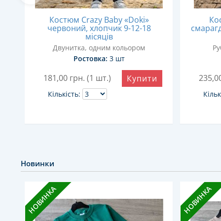
Костюм Crazy Baby «Doki»
Ко
2-
червоний, хлопчик 9-12-18
смарагд
місяців
Двунитка, одним кольором
Ру
Ростовка:
3 шт
181,00
грн. (1 шт.)
235,0
и
Купити
Кількість:
Кільк
Новинки
НОВИНКА
НОВИНКА