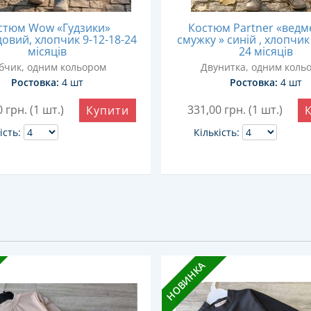
стюм Wow «Гудзики»
Костюм Partner «ведм
овий, хлопчик 9-12-18-24
смужку » синій , хлопчик
місяців
24 місяців
бчик, одним кольором
Двунитка, одним коль
Ростовка:
4 шт
Ростовка:
4 шт
0
грн. (1 шт.)
331,00
грн. (1 шт.)
Купити
ість:
Кількість:
НОВИНКА