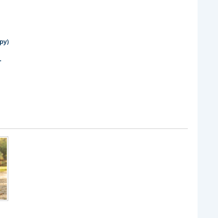
ру)
.