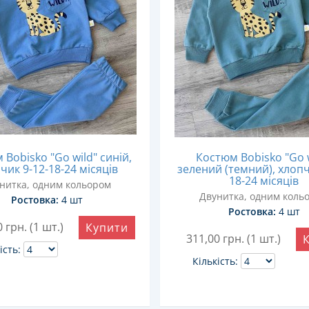
Bobisko "Go wild" синій,
Костюм Bobisko "Go 
чик 9-12-18-24 місяців
зелений (темний), хлопч
18-24 місяців
нитка, одним кольором
Двунитка, одним коль
Ростовка:
4 шт
Ростовка:
4 шт
0
грн. (1 шт.)
Купити
311,00
грн. (1 шт.)
ість:
Кількість: