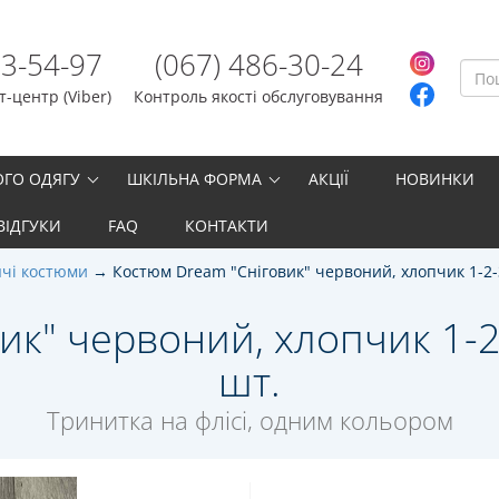
23-54-97
(067) 486-30-24
-центр (Viber)
Контроль якості обслуговування
ОГО ОДЯГУ
ШКІЛЬНА ФОРМА
АКЦІЇ
НОВИНКИ
ВІДГУКИ
FAQ
КОНТАКТИ
чі костюми
Костюм Dream "Сніговик" червоний, хлопчик 1-2-
к" червоний, хлопчик 1-2-
шт.
Тринитка на флісі, одним кольором