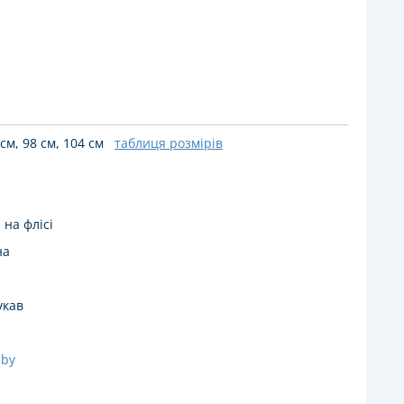
 см, 98 см, 104 см
таблиця розмірів
 на флісі
на
укав
aby