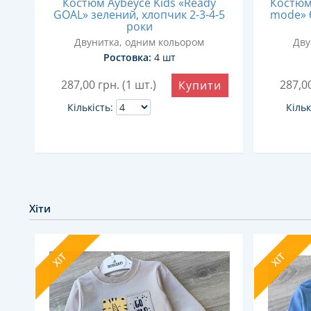
Костюм Aybeyce Kids «Ready
Костюм 
й,
GOAL» зелений, хлопчик 2-3-4-5
mode» 
роки
Двунитка, одним кольором
Дву
Ростовка:
4 шт
и
287,00
грн. (1 шт.)
287,0
Купити
Кількість:
Кільк
Хіти
ХІТ
ХІТ