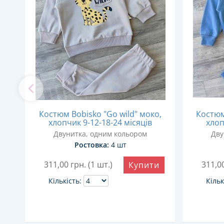
Костюм Bobisko "Go wild" моко,
Костюм 
хлопчик 9-12-18-24 місяців
хлоп
Двунитка, одним кольором
Дву
Ростовка:
4 шт
311,00
грн. (1 шт.)
311,0
Купити
и
Кількість:
Кільк