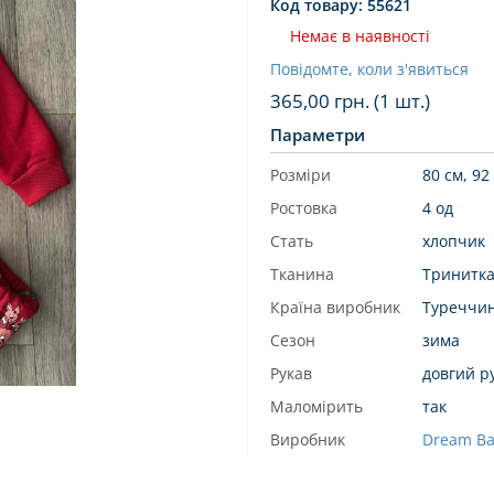
Код товару:
55621
Немає в наявності
Повідомте, коли з'явиться
365,00
грн. (1 шт.)
Параметри
Розміри
80 см, 92
Ростовка
4 од
Стать
хлопчик
Тканина
Тринитка
Країна виробник
Туреччи
Сезон
зима
Рукав
довгий р
Маломірить
так
Виробник
Dream B