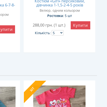
Костюм «Girl» персиковий,
а 6-7-8-
дівчинка 1-1,5-2-4-5 років
Велюр, одним кольором
ьором
Ростовка:
5 шт
288,00
грн. (1 шт.)
Купити
Купити
Кількість:
ХІТ
Х