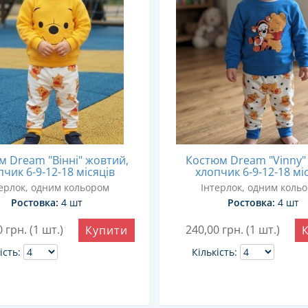
 Dream "Вінні" жовтий,
Костюм Dream "Vinny" 
пчик 6-9-12-18 місяців
хлопчик 6-9-12-18 мі
ерлок, одним кольором
Інтерлок, одним коль
Ростовка:
4 шт
Ростовка:
4 шт
0
грн. (1 шт.)
240,00
грн. (1 шт.)
Купити
ість:
Кількість: