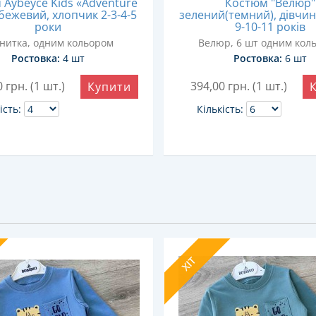
Aybeyce Kids «Adventure
Костюм "Велюр"
бежевий, хлопчик 2-3-4-5
зелений(темний), дівчинк
роки
9-10-11 років
нитка, одним кольором
Велюр, 6 шт одним кол
Ростовка:
4 шт
Ростовка:
6 шт
0
грн. (1 шт.)
394,00
грн. (1 шт.)
Купити
ість:
Кількість:
ХІТ