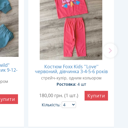
wild"
Костюм Foxx Kids ''Love''
ик 9-12-
червоний, дівчинка 3-4-5-6 років
стрейч-кулір, одним кольором
ором
Ростовка:
4 шт
180,00
грн. (1 шт.)
Купити
Купити
Кількість: