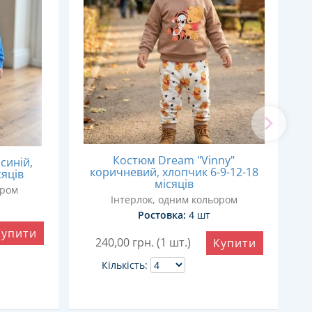
Костюм Dream "Vinny"
синій,
коричневий, хлопчик 6-9-12-18
сяців
місяців
ором
Інтерлок, одним кольором
Ростовка:
4 шт
Купити
240,00
грн. (1 шт.)
Купити
Кількість: